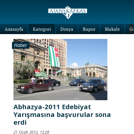
Anasayfa
Kategori
Dosya
Rapor
Makale
G
Haber
Abhazya-2011 Edebiyat
Yarışmasına başvurular sona
erdi
21 Ocak 2012, 13:28