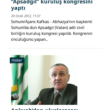
“Apsadgıl” kuruluş kongresini
yaptı
20 Ocak 2012, 11:37
Sohum/Ajans Kafkas - Abhazya’nın başkenti
Sohum’da dün Apsadgıl (Vatan) adlı sivil
birliğin kuruluş kongresi yapıldı. Kongrenin
öncülüğünü yapan...
Haber
Ankvab’dan uluslararası