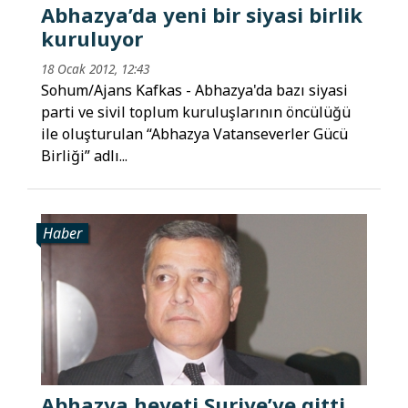
Abhazya’da yeni bir siyasi birlik
kuruluyor
18 Ocak 2012, 12:43
Sohum/Ajans Kafkas - Abhazya'da bazı siyasi
parti ve sivil toplum kuruluşlarının öncülüğü
ile oluşturulan “Abhazya Vatanseverler Gücü
Birliği” adlı...
Haber
Abhazya heyeti Suriye’ye gitti