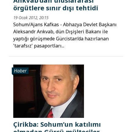
örgütlere sınır dışı tehtidi
19 Ocak 2012, 20:15
Sohum/Ajans Kafkas - Abhazya Devlet Başkanı
Aleksandr Ankvab, dün Dışişleri Bakanı ile
yaptığı görüşmede Gürcistan’da hazırlanan
'tarafsız' pasaportları...
Haber
Çirikba: Sohum’un katılımı
olmadan Gürcü mülteciler