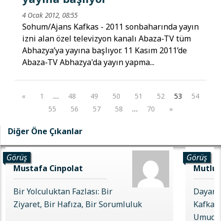
4 Ocak 2012, 08:55
Sohum/Ajans Kafkas - 2011 sonbaharında yayın
izni alan özel televizyon kanalı Abaza-TV tüm
Abhazya’ya yayına başlıyor. 11 Kasım 2011’de
Abaza-TV Abhazya'da yayın yapma...
«
1
…
48
49
50
51
52
53
54
55
56
57
58
…
70
»
Diğer Öne Çıkanlar
Görüş
Görüş
Mustafa Cinpolat
Mutlu 
Bir Yolculuktan Fazlası: Bir
Dayanı
Ziyaret, Bir Hafıza, Bir Sorumluluk
Kafkas 
Umudu