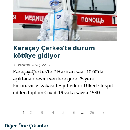
Karaçay Çerkes’te durum
kötüye gidiyor
7 Haziran 2020, 22:31
Karaçay-Çerkes’te 7 Haziran saat 10.00’da
açıklanan resmi verilere göre 75 yeni
koronavirüs vakası tespit edildi. Ülkede tespit
edilen toplam Covid-19 vaka sayısı 1580...
1
2
3
4
5
6
…
26
»
Diğer Öne Çıkanlar