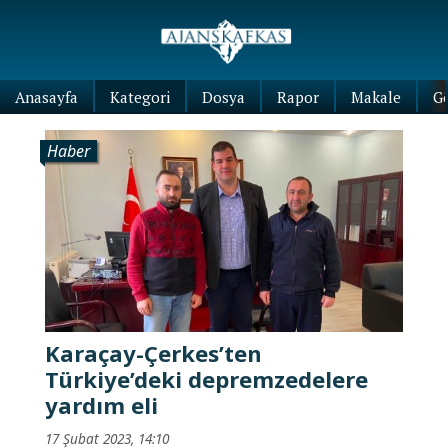
Anasayfa
Kategori
Dosya
Rapor
Makale
G
Haber
Karaçay-Çerkes’ten
Türkiye’deki depremzedelere
yardım eli
17 Şubat 2023, 14:10