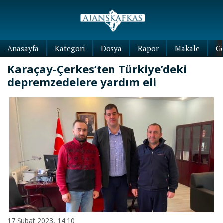
Anasayfa
Kategori
Dosya
Rapor
Makale
G
Karaçay-Çerkes’ten Türkiye’deki
depremzedelere yardım eli
17 Şubat 2023, 14:10