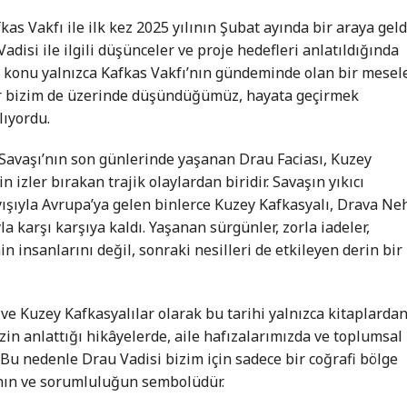
s Vakfı ile ilk kez 2025 yılının Şubat ayında bir araya geld
isi ile ilgili düşünceler ve proje hedefleri anlatıldığında
konu yalnızca Kafkas Vakfı’nın gündeminde olan bir mesel
r bizim de üzerinde düşündüğümüz, hayata geçirmek
lıyordu.
 Savaşı’nın son günlerinde yaşanan Drau Faciası, Kuzey
 izler bırakan trajik olaylardan biridir. Savaşın yıkıcı
ışıyla Avrupa’ya gelen binlerce Kuzey Kafkasyalı, Drava Ne
a karşı karşıya kaldı. Yaşanan sürgünler, zorla iadeler,
n insanlarını değil, sonraki nesilleri de etkileyen derin bir
ve Kuzey Kafkasyalılar olarak bu tarihi yalnızca kitaplarda
zin anlattığı hikâyelerde, aile hafızalarımızda ve toplumsal
Bu nedenle Drau Vadisi bizim için sadece bir coğrafi bölge
ının ve sorumluluğun sembolüdür.