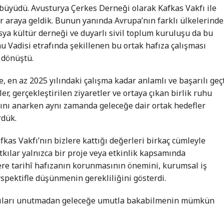
a büyüdü. Avusturya Çerkes Derneği olarak Kafkas Vakfı ile
 araya geldik. Bunun yanında Avrupa’nın farklı ülkelerinde
sya kültür derneği ve duyarlı sivil toplum kuruluşu da bu
u Vadisi etrafında şekillenen bu ortak hafıza çalışması
 dönüştü.
, en az 2025 yılındaki çalışma kadar anlamlı ve başarılı geçt
ler, gerçekleştirilen ziyaretler ve ortaya çıkan birlik ruhu
rını anarken aynı zamanda geleceğe dair ortak hedefler
dük.
as Vakfı’nın bizlere kattığı değerleri birkaç cümleyle
tkılar yalnızca bir proje veya etkinlik kapsamında
ere tarihî hafızanın korunmasının önemini, kurumsal iş
rspektifle düşünmenin gerekliliğini gösterdi.
acıları unutmadan geleceğe umutla bakabilmenin mümkün