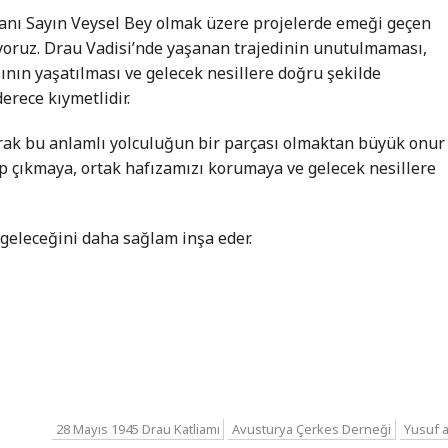
kanı Sayın Veysel Bey olmak üzere projelerde emeği geçen
yoruz. Drau Vadisi’nde yaşanan trajedinin unutulmaması,
ının yaşatılması ve gelecek nesillere doğru şekilde
erece kıymetlidir.
rak bu anlamlı yolculuğun bir parçası olmaktan büyük onur
 çıkmaya, ortak hafızamızı korumaya ve gelecek nesillere
geleceğini daha sağlam inşa eder.
28 Mayıs 1945 Drau Katliamı
Avusturya Çerkes Derneği
Yusuf a