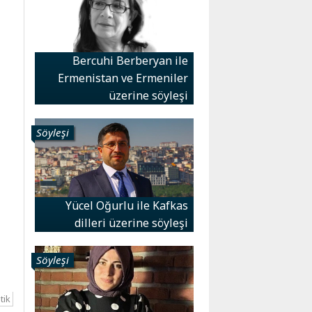
Bercuhi Berberyan ile
Ermenistan ve Ermeniler
üzerine söyleşi
Söyleşi
Yücel Oğurlu ile Kafkas
dilleri üzerine söyleşi
Söyleşi
tik