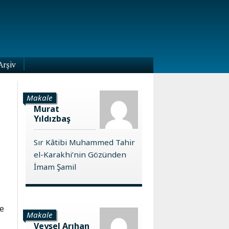
Arşiv
Makale
Murat
Yıldızbaş
Sır Kâtibi Muhammed Tahir
el-Karakhi’nin Gözünden
İmam Şamil
ve
Makale
Veysel Arıhan