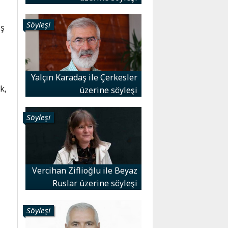
Söyleşi
iş
Yalçın Karadaş ile Çerkesler
k,
üzerine söyleşi
Söyleşi
n
Vercihan Ziflioğlu ile Beyaz
e
Ruslar üzerine söyleşi
Söyleşi