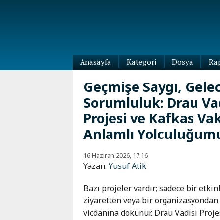
Anasayfa
Kategori
Dosya
Ra
Diaspora
Geçmişe Saygı, Gele
Dünya
Sorumluluk: Drau Va
Kafkasya
Abhazya
Kafkas-
Projesi ve Kafkas Vak
Ötesi
Adıgey
Anlamlı Yolculuğum
Azerbaycan
Çeçenya
Ermenistan
Dağıstan
16 Haziran 2026, 17:16
Gürcistan
Yazan:
Yusuf Atik
Güney
Osetya
Bazı projeler vardır; sadece bir etkinl
İnguşetya
ziyaretten veya bir organizasyondan i
Kabardey-
vicdanına dokunur. Drau Vadisi Projes
Balkar