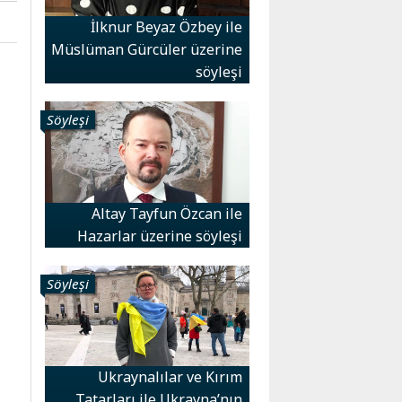
İlknur Beyaz Özbey ile
Müslüman Gürcüler üzerine
söyleşi
Söyleşi
Altay Tayfun Özcan ile
Hazarlar üzerine söyleşi
Söyleşi
Ukraynalılar ve Kırım
Tatarları ile Ukrayna’nın