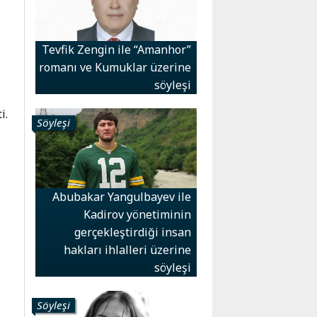
Tevfik Zengin ile “Amanhor”
romanı ve Kumuklar üzerine
söyleşi
i.
Söyleşi
Abubakar Yangulbayev ile
Kadirov yönetiminin
gerçekleştirdiği insan
hakları ihlalleri üzerine
söyleşi
Söyleşi