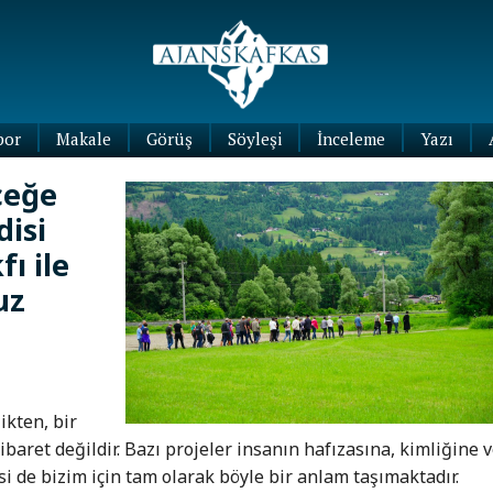
por
Makale
Görüş
Söyleşi
İnceleme
Yazı
Köşe
ceğe
Yazıları
disi
Blog
Yazıları
fı ile
uz
ikten, bir
baret değildir. Bazı projeler insanın hafızasına, kimliğine 
i de bizim için tam olarak böyle bir anlam taşımaktadır.