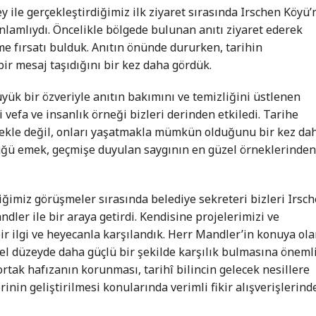
 ile gerçekleştirdiğimiz ilk ziyaret sırasında Irschen Köyü’
 anlamlıydı. Öncelikle bölgede bulunan anıtı ziyaret ederek
e fırsatı bulduk. Anıtın önünde dururken, tarihin
bir mesaj taşıdığını bir kez daha gördük.
büyük bir özveriyle anıtın bakımını ve temizliğini üstlenen
ği vefa ve insanlık örneği bizleri derinden etkiledi. Tarihe
mekle değil, onları yaşatmakla mümkün olduğunu bir kez da
rdüğü emek, geçmişe duyulan saygının en güzel örneklerinde
ğimiz görüşmeler sırasında belediye sekreteri bizleri Irsc
ler ile bir araya getirdi. Kendisine projelerimizi ve
ir ilgi ve heyecanla karşılandık. Herr Mandler’in konuya ol
rel düzeyde daha güçlü bir şekilde karşılık bulmasına öneml
rtak hafızanın korunması, tarihî bilincin gelecek nesillere
erinin geliştirilmesi konularında verimli fikir alışverişlerind