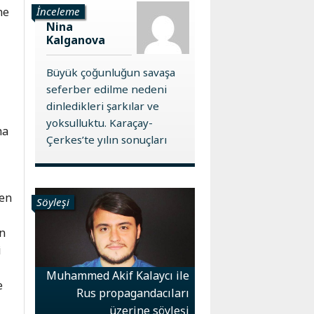
İnceleme
ne
Nina
Kalganova
Büyük çoğunluğun savaşa
seferber edilme nedeni
dinledikleri şarkılar ve
yoksulluktu. Karaçay-
ha
Çerkes’te yılın sonuçları
n
hen
Söyleşi
an
i
Muhammed Akif Kalaycı ile
e
Rus propagandacıları
üzerine söyleşi