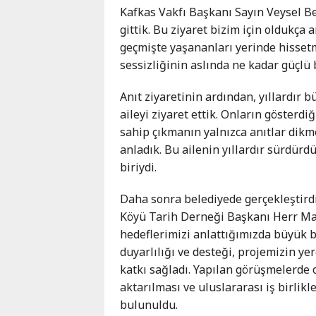
Kafkas Vakfı Başkanı Sayın Veysel Bey
gittik. Bu ziyaret bizim için oldukça
geçmişte yaşananları yerinde hissetm
sessizliğinin aslında ne kadar güçlü 
Anıt ziyaretinin ardından, yıllardır 
aileyi ziyaret ettik. Onların gösterdi
sahip çıkmanın yalnızca anıtlar dik
anladık. Bu ailenin yıllardır sürdü
biriydi.
Daha sonra belediyede gerçekleştirdi
Köyü Tarih Derneği Başkanı Herr Mand
hedeflerimizi anlattığımızda büyük b
duyarlılığı ve desteği, projemizin ye
katkı sağladı. Yapılan görüşmelerde o
aktarılması ve uluslararası iş birlikl
bulunuldu.