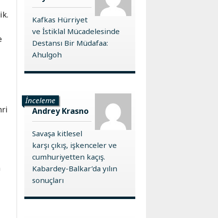
ik.
Kafkas Hürriyet
ve İstiklal Mücadelesinde
e
Destansı Bir Müdafaa:
Ahulgoh
İnceleme
hri
Andrey Krasno
Savaşa kitlesel
karşı çıkış, işkenceler ve
cumhuriyetten kaçış.
n
Kabardey-Balkar’da yılın
sonuçları