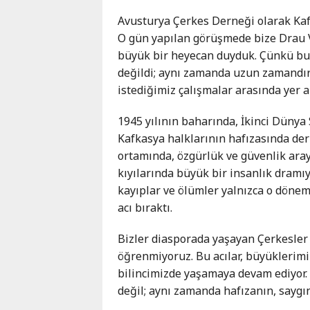
Karaçay-
Avusturya Çerkes Derneği olarak Kafka
Çerkes
O gün yapılan görüşmede bize Drau Vad
Krasnodar
büyük bir heyecan duyduk. Çünkü bu 
Kray
değildi; aynı zamanda uzun zamandı
Kuzey
istediğimiz çalışmalar arasında yer a
Osetya
Stavropol
1945 yılının baharında, İkinci Dünya
Kray
Kafkasya halklarının hafızasında derin
ortamında, özgürlük ve güvenlik aray
kıyılarında büyük bir insanlık dramıyl
kayıplar ve ölümler yalnızca o dönemi
acı bıraktı.
Bizler diasporada yaşayan Çerkesler 
öğrenmiyoruz. Bu acılar, büyüklerimi
bilincimizde yaşamaya devam ediyor. 
değil; aynı zamanda hafızanın, sayg