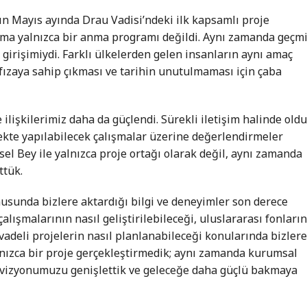
n Mayıs ayında Drau Vadisi’ndeki ilk kapsamlı proje
lışma yalnızca bir anma programı değildi. Aynı zamanda geçm
girişimiydi. Farklı ülkelerden gelen insanların aynı amaç
afızaya sahip çıkması ve tarihin unutulmaması için çaba
 ilişkilerimiz daha da güçlendi. Sürekli iletişim halinde oldu
cekte yapılabilecek çalışmalar üzerine değerlendirmeler
sel Bey ile yalnızca proje ortağı olarak değil, aynı zamanda
ttük.
nusunda bizlere aktardığı bilgi ve deneyimler son derece
çalışmalarının nasıl geliştirilebileceği, uluslararası fonları
vadeli projelerin nasıl planlanabileceği konularında bizler
lnızca bir proje gerçekleştirmedik; aynı zamanda kurumsal
, vizyonumuzu genişlettik ve geleceğe daha güçlü bakmaya