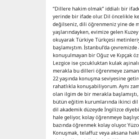
“Dillere hakim olmak” iddialı bir ifade
yerinde bir ifade olur. Dil öncelikle
değilseniz, dili öğrenmeniz yine de 
yaşlarındayken, evimize gelen Kuzey 
okuyarak Türkiye Türkçesi metinleri
başlamıştım. İstanbul’da çevremizde a
konuşulmayan bir Oğuz ve Kıpçak öze
Lezgice ise çocukluktan kulak aşinalı
merakla bu dilleri öğrenmeye zaman 
22 yaşında konuşma seviyesine getird
rahatlıkla konuşabiliyorum. Aynı za
olan ilgim de bir merakla başlamıştı,
bütün eğitim kurumlarında ikinci dil
dil akademik düzeyde İngilizce diyebil
hale geliyor, kolay öğrenmeye başlıyo
bazında öğrenmek kolay oluyor. Yüzce
Konuşmak, telaffuz veya aksana haki