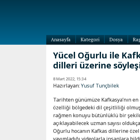
Anasayfa
Kategori
Dosya
Ra
Diaspora
Yücel Oğurlu ile Kaf
Dünya
dilleri üzerine söyleş
Kafkasya
Abhazya
Kafkas-
8 Mart 2022, 15:34
Ötesi
Adıgey
Hazırlayan:
Yusuf Tunçbilek
Azerbaycan
Çeçenya
Ermenistan
Dağıstan
Tarihten günümüze Kafkasya’nın en 
Gürcistan
Güney
özelliği bölgedeki dil çeşitliliği olmu
Osetya
rağmen konuyu bütünlüklü bir şekil
İnguşetya
açıklayabilecek uzman sayısı oldukça k
Kabardey-
Oğurlu hocanın Kafkas dillerine özel b
Balkar
yayımladığı videolarla insanlara bild