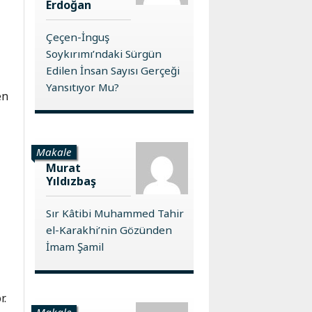
Erdoğan
Çeçen-İnguş
Soykırımı’ndaki Sürgün
Edilen İnsan Sayısı Gerçeği
Yansıtıyor Mu?
en
Makale
Murat
Yıldızbaş
Sır Kâtibi Muhammed Tahir
el-Karakhi’nin Gözünden
İmam Şamil
r.
Makale