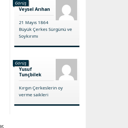
Görüş
Veysel Arıhan
21 Mayıs 1864
Büyük Çerkes Sürgünü ve
Soykırımı
Görüş
Yusuf
Tunçbilek
Kırgın Çerkeslerin oy
verme saikleri
r,