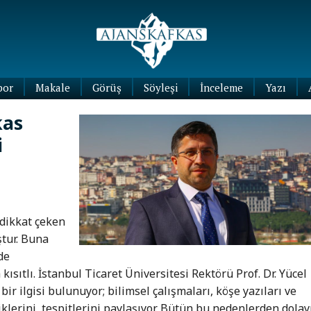
por
Makale
Görüş
Söyleşi
İnceleme
Yazı
Köşe
kas
Yazıları
i
Blog
Yazıları
dikkat çeken
ştur. Buna
de
ısıtlı. İstanbul Ticaret Üniversitesi Rektörü Prof. Dr. Yücel
ir ilgisi bulunuyor; bilimsel çalışmaları, köşe yazıları ve
iklerini, tespitlerini paylaşıyor. Bütün bu nedenlerden dolay