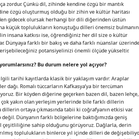
a zordur. Çünkü dil, zihinde kendine özgü bir mantık
dine özgü oluşturmuş olduğu bir zihin ve kültür haritası
en gidecek olursak herhangi bir dili diğerinden üstün
ha küçük toplulukların konuştuğu dilleri önemsiz bulmanın
 insana katkısı ise, öğrendiğiniz her dil size o kültür
lar. Dünyaya farklı bir bakış ve daha farklı nüanslar üzerind
 erişebileceğiniz potansiyelinizi önemli ölçüde yükseltir.
ıl yorumlarsınız? Bu durum nelere yol açıyor?
ilgili tarihi kayıtlarda klasik bir yaklaşım vardır: Araplar
iller dağı. Romalı tüccarların Kafkasya’ya bir tercüman
liyoruz. Bir köyden diğerine geçerken bazen dil, bazen lehçe,
 çok yakın olan yerleşim yerlerinde bile farklı dillerin
illerin ortaya çıkmasında tabii ki coğrafyanın etkisi var.
p değil. Dünyanın farklı bölgelerine baktığımızda geniş
l çeşitliliğine sahip olduğunu görüyoruz. Dağlarla, derin
ılmış toplulukların binlerce yıl içinde dilleri de değişebiliyo