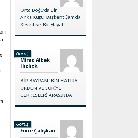
Orta Doğu’da Bir
Anka Kuşu: Başkent Şam’da
Kesintisiz Bir Hayat
eri
ya
Görüş
ve
Mirac Albek
Hızlıok
a
BİR BAYRAM, BİN HATIRA:
ÜRDÜN VE SURİYE
ÇERKESLERİ ARASINDA
um
e
Görüş
Emre Çalışkan
a