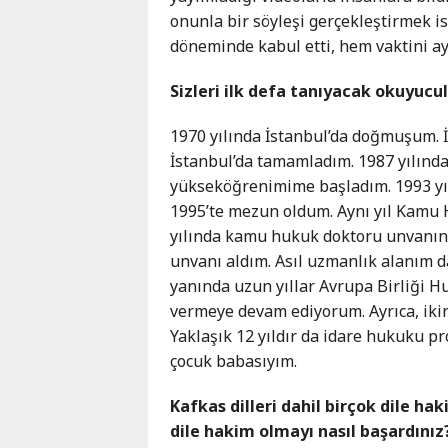
Karaçay-
onunla bir söyleşi gerçekleştirmek i
Çerkes
döneminde kabul etti, hem vaktini ayı
Krasnodar
Sizleri ilk defa tanıyacak okuyucul
Kray
Kuzey
1970 yılında İstanbul’da doğmuşum. İ
Osetya
İstanbul’da tamamladım. 1987 yılında
Stavropol
yükseköğrenimime başladım. 1993 yı
Kray
1995’te mezun oldum. Aynı yıl Kamu 
yılında kamu hukuk doktoru unvanın
unvanı aldım. Asıl uzmanlık alanım 
yanında uzun yıllar Avrupa Birliği H
vermeye devam ediyorum. Ayrıca, ikin
Yaklaşık 12 yıldır da idare hukuku pr
çocuk babasıyım.
Kafkas dilleri dahil birçok dile hak
dile hakim olmayı nasıl başardınız