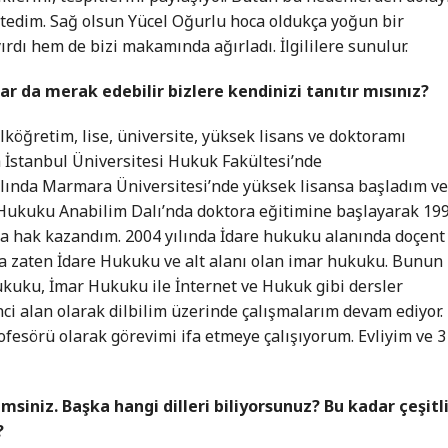
stedim. Sağ olsun Yücel Oğurlu hoca oldukça yoğun bir
rdı hem de bizi makamında ağırladı. İlgililere sunulur.
ar da merak edebilir bizlere kendinizi tanıtır mısınız?
lköğretim, lise, üniversite, yüksek lisans ve doktoramı
 İstanbul Üniversitesi Hukuk Fakültesi’nde
lında Marmara Üniversitesi’nde yüksek lisansa başladım v
Hukuku Anabilim Dalı’nda doktora eğitimine başlayarak 19
a hak kazandım. 2004 yılında İdare hukuku alanında doçent
da zaten İdare Hukuku ve alt alanı olan imar hukuku. Bunun
ukuku, İmar Hukuku ile İnternet ve Hukuk gibi dersler
ci alan olarak dilbilim üzerinde çalışmalarım devam ediyor.
ofesörü olarak görevimi ifa etmeye çalışıyorum. Evliyim ve 3
imsiniz. Başka hangi dilleri biliyorsunuz? Bu kadar çeşitl
?