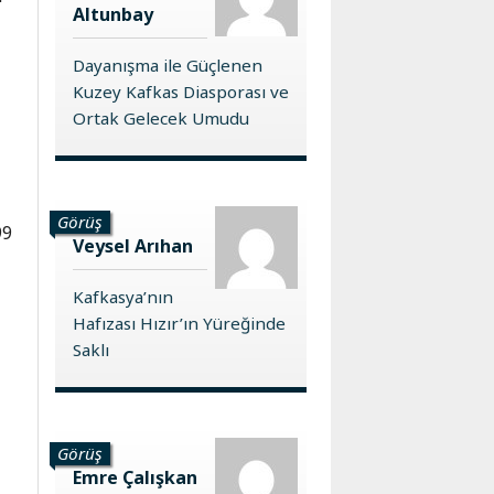
Altunbay
Dayanışma ile Güçlenen
Kuzey Kafkas Diasporası ve
Ortak Gelecek Umudu
e
Görüş
99
Veysel Arıhan
Kafkasya’nın
Hafızası Hızır’ın Yüreğinde
Saklı
i
Görüş
Emre Çalışkan