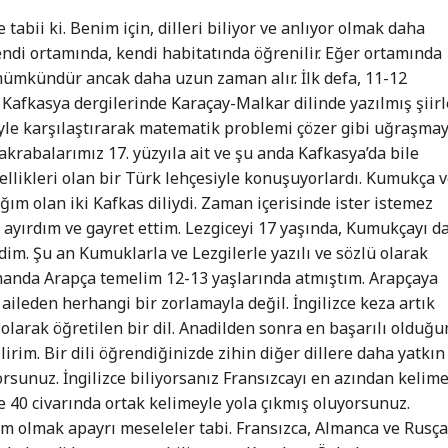
 tabii ki. Benim için, dilleri biliyor ve anlıyor olmak daha
 kendi ortamında, kendi habitatında öğrenilir. Eğer ortamında
mümkündür ancak daha uzun zaman alır. İlk defa, 11-12
Kafkasya dergilerinde Karaçay-Malkar dilinde yazılmış şiirl
yle karşılaştırarak matematik problemi çözer gibi uğraşma
krabalarımız 17. yüzyıla ait ve şu anda Kafkasya’da bile
llikleri olan bir Türk lehçesiyle konuşuyorlardı. Kumukça 
ğım olan iki Kafkas diliydi. Zaman içerisinde ister istemez
ayırdım ve gayret ettim. Lezgiceyi 17 yaşında, Kumukçayı d
im. Şu an Kumuklarla ve Lezgilerle yazılı ve sözlü olarak
manda Arapça temelim 12-13 yaşlarında atmıştım. Arapçaya
 aileden herhangi bir zorlamayla değil. İngilizce keza artık
 olarak öğretilen bir dil. Anadilden sonra en başarılı olduğ
irim. Bir dili öğrendiğinizde zihin diğer dillere daha yatkın
rsunuz. İngilizce biliyorsanız Fransızcayı en azından kelim
 40 civarında ortak kelimeyle yola çıkmış oluyorsunuz.
m olmak apayrı meseleler tabi. Fransızca, Almanca ve Rusç