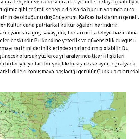
 sonra lehçeler ve daha sonra da ayrı diller ortaya çıkabiliyor
ettiğimiz gibi coğrafi sebepleri olsa da bunun yanında etno-
lerinin de olduğunu düşünüyorum. Kafkas halklarının geneli
er. Kültür daha patriarkal kültür öğeleri barındırır.
rın yanı sıra güç, savaşçılık, her an mücadeleye hazır olma
eler baskındır. Bu kendine yeterlik ve güvensizlik duygusu
ayı tarihini derinliklerinde sınırlandırmış olabilir. Bu
ünecek olursak yüzlerce yıl aralarında ticari ilişkileri
birbirleriyle yolları bir şekilde kesişmezse aynı coğrafyada
farklı dilleri konuşmaya başladığı görülür. Çünkü aralarında