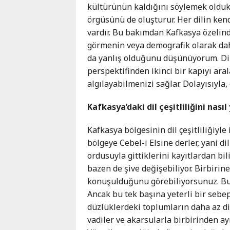
kültürünün kaldığını söylemek oldukç
örgüsünü de oluşturur. Her dilin ken
vardır. Bu bakımdan Kafkasya özelind
görmenin veya demografik olarak da
da yanlış olduğunu düşünüyorum. Dilin
perspektifinden ikinci bir kapıyı ara
algılayabilmenizi sağlar. Dolayısıyla,
Kafkasya’daki dil çeşitliliğini nas
Kafkasya bölgesinin dil çeşitliliğiyle 
bölgeye Cebel-i Elsine derler, yani d
ordusuyla gittiklerini kayıtlardan bi
bazen de şive değişebiliyor. Birbirine
konuşulduğunu görebiliyorsunuz. Bu d
Ancak bu tek başına yeterli bir sebe
düzlüklerdeki toplumların daha az di
vadiler ve akarsularla birbirinden ayr