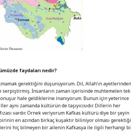
nümüzde faydaları nedir?
akmamak gerektiğini düşünüyorum. Dil, Allah’ın ayetlerinde
ilde serpiştirmiş. İnsanların zaman içerisinde muhtemelen tek
i konuşur hale geldiklerine inanıyorum. Bunun için yeterince
ler aynı zamanda kültürün de taşıyıcısıdır. Dillerin her
ızası vardır. Örnek veriyorum Kafkas kültürü diye bir şeyin
birinin en azından birkaç kuşaktır biliniyor olması gerektiğ
rini hiç bilmeyen bir ailenin Kafkasya ile ilgili herhangi bi