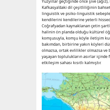
Yüzyıllar geçtiğinde önce şive (ağız),
Kafkasya’daki dil çeşitliliğinin bahs
linguistik ve psiko-linguistik sebep
kendilerini kendilerine yeterli hissed
Coğrafyadan kaynaklanan çetin şartla
halinin ön planda olduğu kültürel öğ
komşusuyla, komşu köyle iletişim kurm
bakımdan, birbirine yakın köyleri düş
olmazsa, ortak evlilikler olmazsa ve 
yaşayan toplulukların asırlar içinde 
etkileşim sahası kısıtlı kalmıştır.