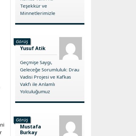
Teşekkür ve
Minnetlerimizle
Görüş
Yusuf Atik
Geçmişe Saygı,
Geleceğe Sorumluluk: Drau
Vadisi Projesi ve Kafkas
Vakfı ile Anlamlı
n
Yolculuğumuz
Görüş
ini
Mustafa
Burkay
r