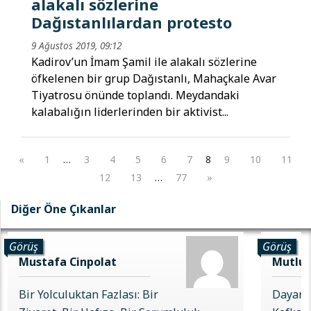
alakalı sözlerine
Dağıstanlılardan protesto
9 Ağustos 2019, 09:12
Kadirov’un İmam Şamil ile alakalı sözlerine
öfkelenen bir grup Dağıstanlı, Mahaçkale Avar
Tiyatrosu önünde toplandı. Meydandaki
kalabalığın liderlerinden bir aktivist...
«
1
…
3
4
5
6
7
8
9
10
11
12
13
…
77
»
Diğer Öne Çıkanlar
Görüş
Görüş
Mustafa Cinpolat
Mutlu 
Bir Yolculuktan Fazlası: Bir
Dayanı