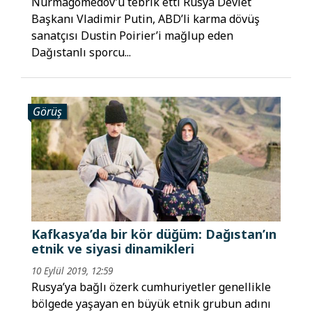
Nurmagomedov’u tebrik etti Rusya Devlet
Başkanı Vladimir Putin, ABD’li karma dövüş
sanatçısı Dustin Poirier’i mağlup eden
Dağıstanlı sporcu...
Görüş
Kafkasya’da bir kör düğüm: Dağıstan’ın
etnik ve siyasi dinamikleri
10 Eylül 2019, 12:59
Rusya’ya bağlı özerk cumhuriyetler genellikle
bölgede yaşayan en büyük etnik grubun adını