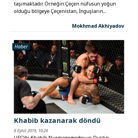
taşımaktadır. Örneğin Çeçen nüfusun yoğun
olduğu bölgeye Çeçenistan, İnguşların...
Mokhmad Akhiyadov
Haber
Khabib kazanarak döndü
8 Eylül 2019, 10:24
UFC’de Khabib Nurmagomedov ve Dustin