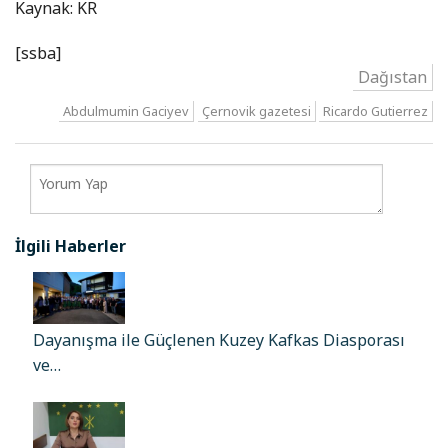
Kaynak: KR
[ssba]
Dağıstan
Abdulmumin Gaciyev
Çernovik gazetesi
Ricardo Gutierrez
İlgili Haberler
Dayanışma ile Güçlenen Kuzey Kafkas Diasporası
ve…