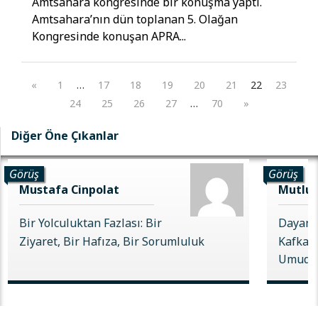
Amtsahara kongresinde bir konuşma yaptı.
Amtsahara’nın dün toplanan 5. Olağan
Kongresinde konuşan APRA...
«
1
…
17
18
19
20
21
22
23
24
25
26
27
…
70
»
Diğer Öne Çıkanlar
Görüş
Görüş
Mustafa Cinpolat
Mutlu 
Bir Yolculuktan Fazlası: Bir
Dayanı
Ziyaret, Bir Hafıza, Bir Sorumluluk
Kafkas 
Umudu