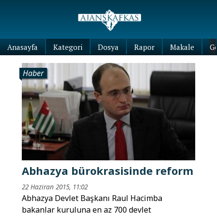
Anasayfa
Kategori
Dosya
Rapor
Makale
G
Haber
Abhazya bürokrasisinde reform
22 Haziran 2015, 11:02
Abhazya Devlet Başkanı Raul Hacimba
bakanlar kuruluna en az 700 devlet