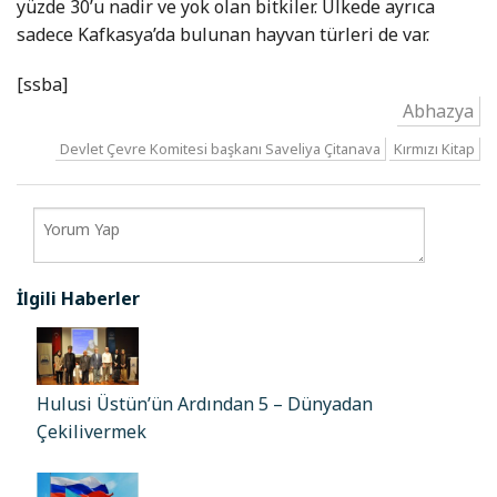
yüzde 30’u nadir ve yok olan bitkiler. Ülkede ayrıca
sadece Kafkasya’da bulunan hayvan türleri de var.
[ssba]
Abhazya
Devlet Çevre Komitesi başkanı Saveliya Çitanava
Kırmızı Kitap
İlgili Haberler
Hulusi Üstün’ün Ardından 5 – Dünyadan
Çekilivermek