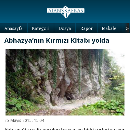
Anasayfa
Kategori
Dosya
Rapor
Makale
G
Abhazya’nın Kırmızı Kitabı yolda
25 Mayıs 2015, 15:04
Abhazya’da nadir görülen hayvan ve bitki türlerinin yer