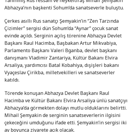
Tanınmış Rus ressam ve heykeltıraş Mihail Şemyakin
Abhazya’nın başkenti Sohum’da sanatseverle buluştu.
Çerkes asıllı Rus sanatçı Şemyakin’in “Zen Tarzında
Çizimler” sergisi dün Sohum’da “Aynar” çocuk sanat
evinde açıldı. Serginin açılış törenine Abhazya Devlet
Başkanı Raul Hacimba, Başbakan Artur Mikvabiya,
Parlamento Başkanı Valeri Bganba, devlet başkanı
danışmanı Vladimir Zantariya, Kültür Bakanı Elvira
Arsaliya, yardımcısı Batal Kobahiya, dışişleri bakanı
Vyaçeslav Çirikba, milletvekilleri ve sanatseverler
katıldı.
Törende konuşan Abhazya Devlet Başkanı Raul
Hacimba ve Kültür Bakanı Elvira Arsaliya ünlü sanatçıyı
Abhazya’da görmekten dolayı mutlu olduklarını belirtti.
Mihail Şemyakin de serginin sanatseverlerin ilgisini
çekeceğini umduğunu ifade etti. Şemyakin’in sergisi iki
ay boyunca ziyarete açık olacak.