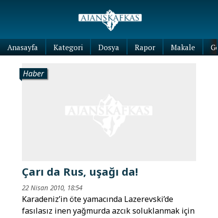
Anasayfa
Kategori
Dosya
Rapor
Makale
G
Haber
Çarı da Rus, uşağı da!
22 Nisan 2010, 18:54
Karadeniz’in öte yamacında Lazerevski’de
fasılasız inen yağmurda azcık soluklanmak için