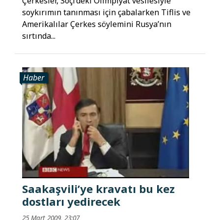
Çerkesler, Soçi’deki Olimpiyat vesilesiyle
soykırımın tanınması için çabalarken Tiflis ve
Amerikalılar Çerkes söylemini Rusya’nın
sırtında...
Haber
Saakaşvili’ye kravatı bu kez
dostları yedirecek
25 Mart 2009, 23:07