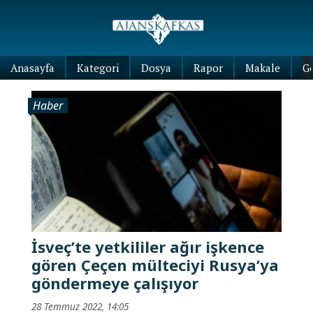
Anasayfa
Kategori
Dosya
Rapor
Makale
G
Haber
İsveç’te yetkililer ağır işkence
gören Çeçen mülteciyi Rusya’ya
göndermeye çalışıyor
28 Temmuz 2022, 14:05