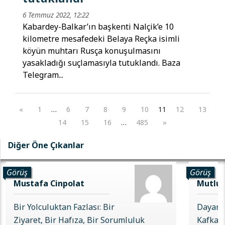
6 Temmuz 2022, 12:22
Kabardey-Balkar’ın başkenti Nalçik’e 10
kilometre mesafedeki Belaya Reçka isimli
köyün muhtarı Rusça konuşulmasını
yasakladığı suçlamasıyla tutuklandı. Baza
Telegram...
«
1
…
6
7
8
9
10
11
12
13
14
15
16
…
485
»
Diğer Öne Çıkanlar
Görüş
Görüş
Mustafa Cinpolat
Mutlu 
Bir Yolculuktan Fazlası: Bir
Dayanı
Ziyaret, Bir Hafıza, Bir Sorumluluk
Kafkas 