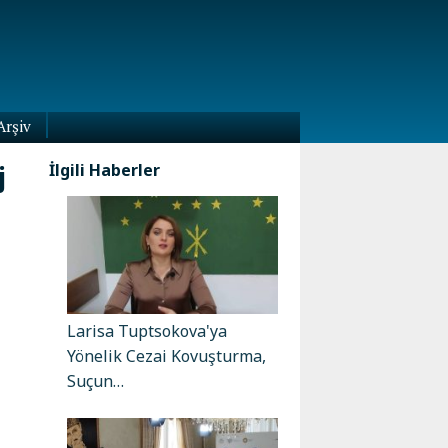
Arşiv
j
İlgili Haberler
Larisa Tuptsokova'ya
Yönelik Cezai Kovuşturma,
Suçun…