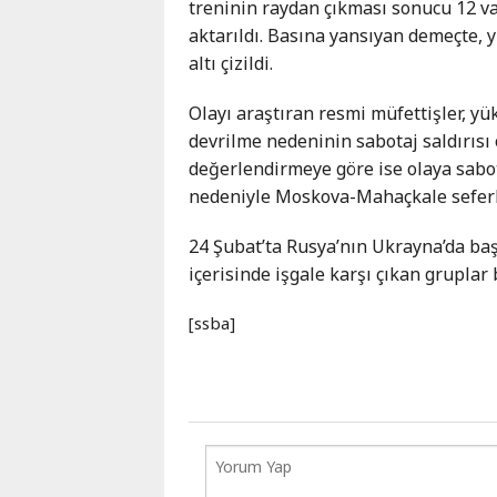
treninin raydan çıkması sonucu 12 v
Karaçay-
aktarıldı. Basına yansıyan demeçte, 
Çerkes
altı çizildi.
Krasnodar
Kray
Olayı araştıran resmi müfettişler, yük
Kuzey
devrilme nedeninin sabotaj saldırısı
Osetya
değerlendirmeye göre ise olaya sabo
Stavropol
nedeniyle Moskova-Mahaçkale seferl
Kray
24 Şubat’ta Rusya’nın Ukrayna’da baş
içerisinde işgale karşı çıkan gruplar
[ssba]