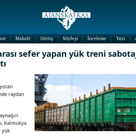
por
Makale
Görüş
Söyleşi
İnceleme
Yazı
Köşe
ası sefer yapan yük treni sabota
Yazıları
tı
Blog
Yazıları
ğıstan
inde raydan
kaynağın
re, Kalmukya
i yük