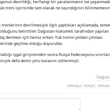
agonun devrildiği, herhangi bir yaralanmanın ise yaşanmad
yük treni içerisinde tam olarak ne taşındığının bilinmemesi
 trenlerinin devrilmesiyle ilgili yaptıkları açıklamada, teme
 olduğunu belirttiler. Dağıstan hükümeti tarafından yapılan
taj denmesi için henüz erken. Yük trenin yoldan çıkması
erinde geçilme olduğu duyuruldu.
lattığı işgal girişiminden sonra Rusya Federasyonu sınırlar
 birçok defa demir yolu kazasını üstlenmişti.
Dağıst
Kalmukya
Kızılyar
Mahaçk