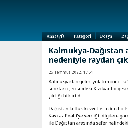
Anasayfa
Kategori
Dosya
Ra
Diaspora
Kalmukya-Dağıstan ar
Dünya
nedeniyle raydan çık
Kafkasya
Abhazya
Kafkas-
25 Temmuz 2022, 17:51
Ötesi
Adıgey
Azerbaycan
Kalmukya’dan gelen yük treninin Da
Çeçenya
Ermenistan
sınırları içerisindeki Kızılyar bölges
Dağıstan
çıktığı bildirildi.
Gürcistan
Güney
Osetya
Dağıstan kolluk kuvvetlerinden bir 
İnguşetya
Kavkaz Realii’ye verdiği bilgilere gö
Kabardey-
ile Dağıstan arasında sefer halindek
Balkar