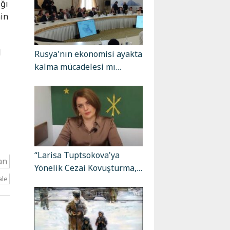
ığı
nin
l
Rusya'nın ekonomisi ayakta
kalma mücadelesi mı…
ı
“Larisa Tuptsokova'ya
an
Yönelik Cezai Kovuşturma,…
ale