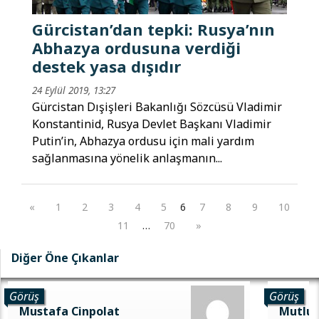
Gürcistan’dan tepki: Rusya’nın
Abhazya ordusuna verdiği
destek yasa dışıdır
24 Eylül 2019, 13:27
Gürcistan Dışişleri Bakanlığı Sözcüsü Vladimir
Konstantinid, Rusya Devlet Başkanı Vladimir
Putin’in, Abhazya ordusu için mali yardım
sağlanmasına yönelik anlaşmanın...
«
1
2
3
4
5
6
7
8
9
10
11
…
70
»
Diğer Öne Çıkanlar
Görüş
Görüş
Mustafa Cinpolat
Mutlu 