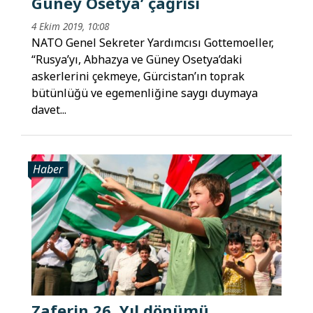
Güney Osetya’ çağrısı
4 Ekim 2019, 10:08
NATO Genel Sekreter Yardımcısı Gottemoeller,
“Rusya’yı, Abhazya ve Güney Osetya’daki
askerlerini çekmeye, Gürcistan’ın toprak
bütünlüğü ve egemenliğine saygı duymaya
davet...
Haber
Zaferin 26. Yıl dönümü