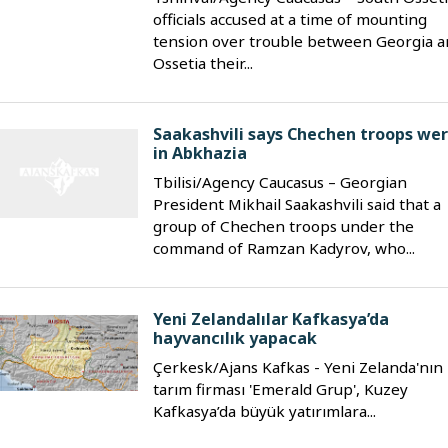
officials accused at a time of mounting
tension over trouble between Georgia 
Ossetia their...
Saakashvili says Chechen troops we
in Abkhazia
Tbilisi/Agency Caucasus – Georgian
President Mikhail Saakashvili said that a
group of Chechen troops under the
command of Ramzan Kadyrov, who...
Yeni Zelandalılar Kafkasya’da
hayvancılık yapacak
Çerkesk/Ajans Kafkas - Yeni Zelanda'nın
tarım firması 'Emerald Grup', Kuzey
Kafkasya’da büyük yatırımlara...