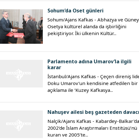
Sohum’da Oset günleri
Sohum/Ajans Kafkas - Abhazya ve Güney
Osetya kültürel alanda da işbirliğini
pekiştiriyor. İki ülkenin Kültür...
Parlamento adına Umarov’la ilgili
karar
İstanbul/Ajans Kafkas - Çeçen direniş lid
Doku Umarov’un kendisine atfedilen bir
açıklama ile ‘Kuzey Kafkasya...
Nahuşev ailesi beş gazeteden davac
Nalçik/Ajans Kafkas - Kabardey-Balkar'd
2002'de İslam Araştırmaları Enstitüsü’nü
kuran ve 2005’te...