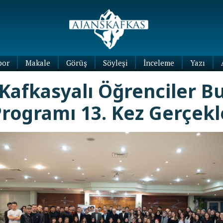
por
Makale
Görüş
Söyleşi
İnceleme
Yazı
Köşe
Kafkasyalı Öğrenciler B
Yazıları
Blog
rogramı 13. Kez Gerçekl
Yazıları