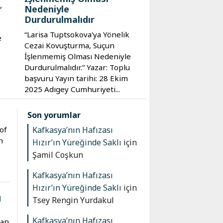
,
Nedeniyle
Durdurulmalıdır
“Larisa Tuptsokova'ya Yönelik
e
Cezai Kovuşturma, Suçun
İşlenmemiş Olması Nedeniyle
Durdurulmalıdır.” Yazar: Toplu
başvuru Yayın tarihi: 28 Ekim
2025 Adıgey Cumhuriyeti...
Son yorumlar
of
Kafkasya’nın Hafızası
n
Hızır’ın Yüreğinde Saklı
için
Şamil Coşkun
Kafkasya’nın Hafızası
Hızır’ın Yüreğinde Saklı
için
g
Tsey Rengin Yurdakul
Kafkasya’nın Hafızası
ian