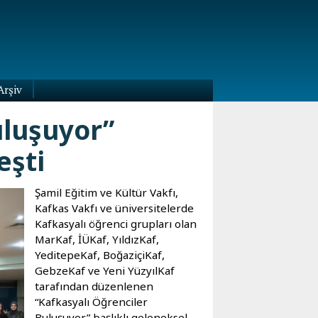
Arşiv
uluşuyor”
eşti
Şamil Eğitim ve Kültür Vakfı,
Kafkas Vakfı ve üniversitelerde
Kafkasyalı öğrenci grupları olan
MarKaf, İÜKaf, YıldızKaf,
YeditepeKaf, BoğaziçiKaf,
GebzeKaf ve Yeni YüzyılKaf
tarafından düzenlenen
“Kafkasyalı Öğrenciler
Buluşuyor” başlıklı geleneksel