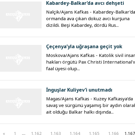
Kabardey-Balkar’da avcı dehşeti
Nalçik/Ajans Kafkas - Kabardey-Balkar’d
ormanda ava çıkan dokuz avcı kurşuna
dizildi. Beşi Kabardey, dördü Rus...
Çeçenya’yla uğraşana geçit yok
Moskova/Ajans Kafkas - Katolik sivil insa
hakları örgütü Pax Christi International'ı
faal üyesi olup...
İnguşlar Kuliyev’i unutmadı
Magas/Ajans Kafkas - Kuzey Kafkasya’da
savaş ve sürgünü yaşamış bir aydın olara
ait olduğu Balkar halkı dışında...
«
1
…
1.162
1.163
1.164
1.165
1.166
1.16