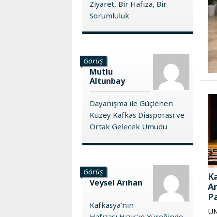
Ziyaret, Bir Hafıza, Bir
Karaçay-
Sorumluluk
Çerkes
Krasnodar
Kray
Kuzey
Görüş
Osetya
Mutlu
Altunbay
Stavropol
Kray
Dayanışma ile Güçlenen
Kuzey Kafkas Diasporası ve
Ortak Gelecek Umudu
Görüş
Ka
Veysel Arıhan
An
Pa
Kafkasya’nın
UN
Hafızası Hızır’ın Yüreğinde