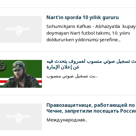
Nart’ın sporda 10 yıllık gururu
Sohum/Ajans Kafkas - Abhazya’da kupay
doymayan Nart futbol takımı, 10. yılını
doldururken yıldönümü şerefine...
ث تسجيل صوتي منسوب لعمروف يتحدث فيه
عن إعلان الإمارة
بث تسجيل صوتي منسوب...
Правозащитнице, работающей по
Чечне, запретили посещать Росс
Международная...