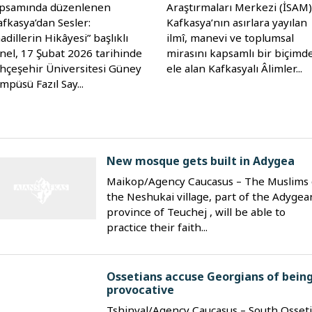
psamında düzenlenen
Araştırmaları Merkezi (İSAM)
afkasya’dan Sesler:
Kafkasya’nın asırlara yayılan
adillerin Hikâyesi” başlıklı
ilmî, manevi ve toplumsal
nel, 17 Şubat 2026 tarihinde
mirasını kapsamlı bir biçimd
hçeşehir Üniversitesi Güney
ele alan Kafkasyalı Âlimler...
mpüsü Fazıl Say...
New mosque gets built in Adygea
Maikop/Agency Caucasus – The Muslims 
the Neshukai village, part of the Adygea
province of Teuchej , will be able to
practice their faith...
Ossetians accuse Georgians of bein
provocative
Tshinval/Agency Caucasus – South Osset