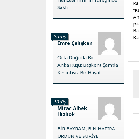
ka
Saklı
“K
An
pa
Ba
Görüş
Ka
Emre Çalışkan
Orta Doğu’da Bir
Anka Kuşu: Başkent Şam’da
Kesintisiz Bir Hayat
Görüş
Mirac Albek
Hızlıok
BİR BAYRAM, BİN HATIRA:
ÜRDÜN VE SURİYE