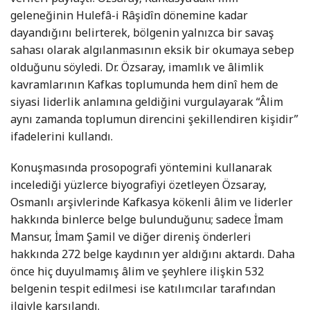
geleneğinin Hulefâ-i Râşidîn dönemine kadar
dayandığını belirterek, bölgenin yalnızca bir savaş
sahası olarak algılanmasının eksik bir okumaya sebep
olduğunu söyledi. Dr. Özsaray, imamlık ve âlimlik
kavramlarının Kafkas toplumunda hem dinî hem de
siyasi liderlik anlamına geldiğini vurgulayarak “Âlim
aynı zamanda toplumun direncini şekillendiren kişidir”
ifadelerini kullandı.
Konuşmasında prosopografi yöntemini kullanarak
incelediği yüzlerce biyografiyi özetleyen Özsaray,
Osmanlı arşivlerinde Kafkasya kökenli âlim ve liderler
hakkında binlerce belge bulunduğunu; sadece İmam
Mansur, İmam Şamil ve diğer direniş önderleri
hakkında 272 belge kaydının yer aldığını aktardı. Daha
önce hiç duyulmamış âlim ve şeyhlere ilişkin 532
belgenin tespit edilmesi ise katılımcılar tarafından
ilgiyle karşılandı.