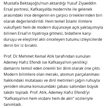
Mustafa Bektaşoğlu’nun aktardığı Yusuf Ziyaeddin
Ersal portresi, Kafkasya’da modernite ile gelenek
arasındaki ince dengenin en çarpıcı örneklerinden biri
olarak değerlendirildi. Hem temel İslami ilimlere
vukufiyeti hem de modern düşünceye açık yaklaşımıyla
bilinen Ersal’ın tiyatroya gitmesi, bidatlere karşı
duruşu ve eleştirel aklı önceleyen tutumu izleyicilerde
derin bir iz bıraktı.
Prof. Dr. Mehmet Kemal Atik tarafından sunulan
Ademey Hafız Efendi ise Kafkasya’nın yenilikçi
damarını temsil eden önemli bir âlim olarak öne çıktı.
Modern bilimlere olan merakı, atomun parçalanması
hakkındaki mütalaası ve dinî metinleri çağın ruhuyla
yeniden okuma konusundaki çabası salondan büyük
takdir topladı. Prof. Atik, Ademey Hafız Efendi’yi
“Kafkasya’nın hem vicdanı hem de aklı” sözleriyle
tanımladı.