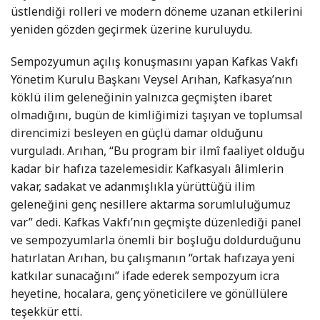
üstlendiği rolleri ve modern döneme uzanan etkilerini
yeniden gözden geçirmek üzerine kuruluydu.
Sempozyumun açılış konuşmasını yapan Kafkas Vakfı
Yönetim Kurulu Başkanı Veysel Arıhan, Kafkasya’nın
köklü ilim geleneğinin yalnızca geçmişten ibaret
olmadığını, bugün de kimliğimizi taşıyan ve toplumsal
direncimizi besleyen en güçlü damar olduğunu
vurguladı. Arıhan, “Bu program bir ilmî faaliyet olduğu
kadar bir hafıza tazelemesidir. Kafkasyalı âlimlerin
vakar, sadakat ve adanmışlıkla yürüttüğü ilim
geleneğini genç nesillere aktarma sorumluluğumuz
var” dedi. Kafkas Vakfı’nın geçmişte düzenlediği panel
ve sempozyumlarla önemli bir boşluğu doldurduğunu
hatırlatan Arıhan, bu çalışmanın “ortak hafızaya yeni
katkılar sunacağını” ifade ederek sempozyum icra
heyetine, hocalara, genç yöneticilere ve gönüllülere
teşekkür etti.