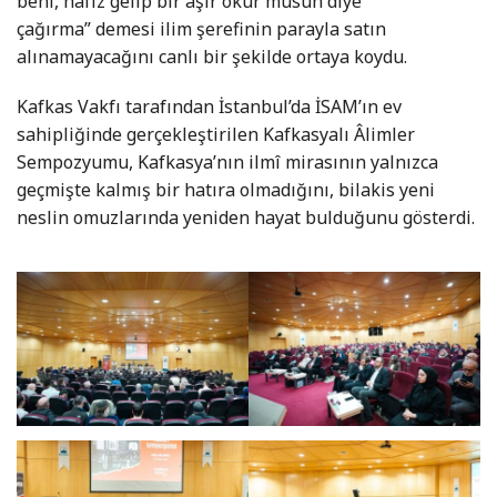
beni, hafız gelip bir aşır okur musun diye
çağırma” demesi ilim şerefinin parayla satın
alınamayacağını canlı bir şekilde ortaya koydu.
Kafkas Vakfı tarafından İstanbul’da İSAM’ın ev
sahipliğinde gerçekleştirilen Kafkasyalı Âlimler
Sempozyumu, Kafkasya’nın ilmî mirasının yalnızca
geçmişte kalmış bir hatıra olmadığını, bilakis yeni
neslin omuzlarında yeniden hayat bulduğunu gösterdi.