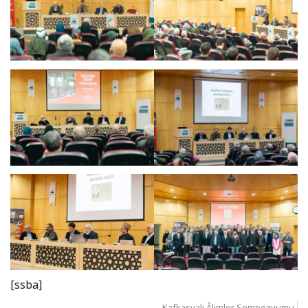
[ssba]
Kafkasyalı Âlimler Sempozyumu