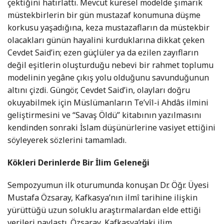
çektiğini hatırlattı. Mevcut küresel modelde şımarık
müstekbirlerin bir gün mustazaf konumuna düşme
korkusu yaşadığına, keza mustazafların da müstekbir
olacakları günün hayalini kurduklarına dikkat çeken
Cevdet Said’in; ezen güçlüler ya da ezilen zayıfların
değil eşitlerin oluşturduğu nebevi bir rahmet toplumu
modelinin yegâne çıkış yolu olduğunu savunduğunun
altını çizdi. Güngör, Cevdet Said’in, olayları doğru
okuyabilmek için Müslümanların Te’vîl-i Ahdâs ilmini
geliştirmesini ve “Savaş Öldü” kitabının yazılmasını
kendinden sonraki İslam düşünürlerine vasiyet ettiğini
söyleyerek sözlerini tamamladı.
Kökleri Derinlerde Bir İlim Geleneği
Sempozyumun ilk oturumunda konuşan Dr. Öğr. Üyesi
Mustafa Özsaray, Kafkasya’nın ilmî tarihine ilişkin
yürüttüğü uzun soluklu araştırmalardan elde ettiği
verileri paylaştı. Özsaray, Kafkasya’daki ilim