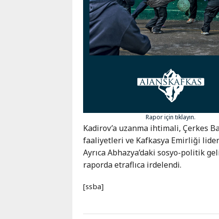
Karaçay-
Çerkes
Krasnodar
Kray
Kuzey
Osetya
Stavropol
Kray
Rapor için tıklayın.
Kadirov’a uzanma ihtimali, Çerkes Bay
faaliyetleri ve Kafkasya Emirliği lid
Ayrıca Abhazya’daki sosyo-politik gel
raporda etraflıca irdelendi.
[ssba]