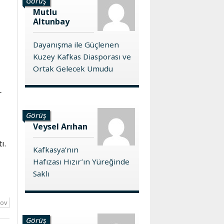
Görüş
Mutlu
Altunbay
Dayanışma ile Güçlenen
Kuzey Kafkas Diasporası ve
Ortak Gelecek Umudu
r
Görüş
Veysel Arıhan
ı.
Kafkasya’nın
Hafızası Hızır’ın Yüreğinde
Saklı
ov
Görüş