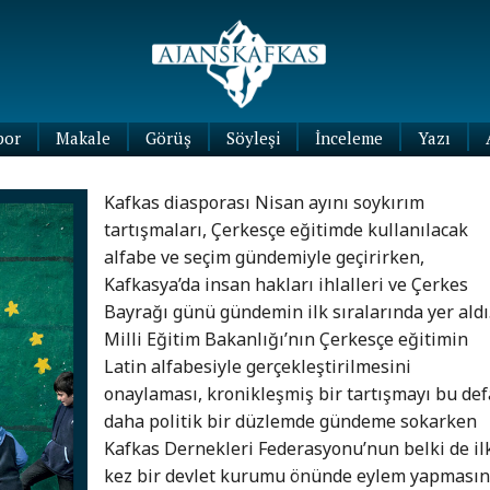
por
Makale
Görüş
Söyleşi
İnceleme
Yazı
Köşe
Yazıları
Kafkas diasporası Nisan ayını soykırım
Blog
tartışmaları, Çerkesçe eğitimde kullanılacak
Yazıları
alfabe ve seçim gündemiyle geçirirken,
Kafkasya’da insan hakları ihlalleri ve Çerkes
Bayrağı günü gündemin ilk sıralarında yer aldı
Milli Eğitim Bakanlığı’nın Çerkesçe eğitimin
Latin alfabesiyle gerçekleştirilmesini
onaylaması, kronikleşmiş bir tartışmayı bu def
daha politik bir düzlemde gündeme sokarken
Kafkas Dernekleri Federasyonu’nun belki de il
kez bir devlet kurumu önünde eylem yapması