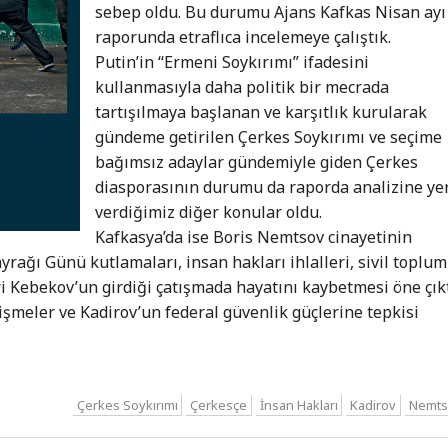
sebep oldu. Bu durumu Ajans Kafkas Nisan ayı
raporunda etraflıca incelemeye çalıştık.
Putin’in “Ermeni Soykırımı” ifadesini
kullanmasıyla daha politik bir mecrada
tartışılmaya başlanan ve karşıtlık kurularak
gündeme getirilen Çerkes Soykırımı ve seçime
bağımsız adaylar gündemiyle giden Çerkes
diasporasının durumu da raporda analizine ye
verdiğimiz diğer konular oldu.
Kafkasya’da ise Boris Nemtsov cinayetinin
rağı Günü kutlamaları, insan hakları ihlalleri, sivil toplum
eri Kebekov’un girdiği çatışmada hayatını kaybetmesi öne çıkt
işmeler ve Kadirov’un federal güvenlik güçlerine tepkisi
Çerkes Soykırımı
Çerkesçe
İnsan Hakları
Kadirov
Nemts