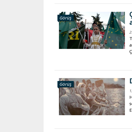
Görüş
2
T
a
Ç
Görüş
1
H
s
E