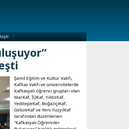
Arşiv
uluşuyor”
eşti
Şamil Eğitim ve Kültür Vakfı,
Kafkas Vakfı ve üniversitelerde
Kafkasyalı öğrenci grupları olan
MarKaf, İÜKaf, YıldızKaf,
YeditepeKaf, BoğaziçiKaf,
GebzeKaf ve Yeni YüzyılKaf
tarafından düzenlenen
“Kafkasyalı Öğrenciler
Buluşuyor” başlıklı geleneksel