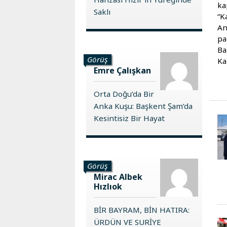
ka
Saklı
“K
An
pa
Ba
Görüş
Ka
Emre Çalışkan
Orta Doğu’da Bir
Anka Kuşu: Başkent Şam’da
Kesintisiz Bir Hayat
Görüş
Mirac Albek
Hızlıok
BİR BAYRAM, BİN HATIRA:
ÜRDÜN VE SURİYE