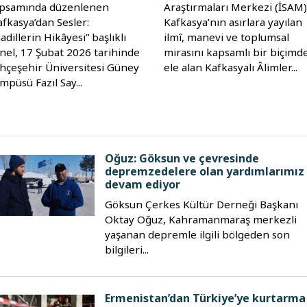
psamında düzenlenen
Araştırmaları Merkezi (İSAM)
afkasya’dan Sesler:
Kafkasya’nın asırlara yayılan
adillerin Hikâyesi” başlıklı
ilmî, manevi ve toplumsal
nel, 17 Şubat 2026 tarihinde
mirasını kapsamlı bir biçimd
hçeşehir Üniversitesi Güney
ele alan Kafkasyalı Âlimler...
mpüsü Fazıl Say...
Oğuz: Göksun ve çevresinde
depremzedelere olan yardımlarımız
devam ediyor
Göksun Çerkes Kültür Derneği Başkanı
Oktay Oğuz, Kahramanmaraş merkezli
yaşanan depremle ilgili bölgeden son
bilgileri...
Ermenistan’dan Türkiye’ye kurtarma