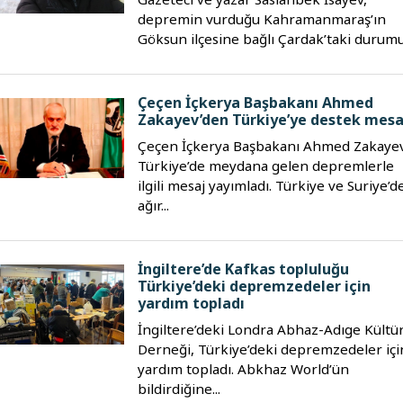
depremin vurduğu Kahramanmaraş’ın
Göksun ilçesine bağlı Çardak’taki durumu.
Çeçen İçkerya Başbakanı Ahmed
Zakayev’den Türkiye’ye destek mesa
Çeçen İçkerya Başbakanı Ahmed Zakayev
Türkiye’de meydana gelen depremlerle
ilgili mesaj yayımladı. Türkiye ve Suriye’d
ağır...
İngiltere’de Kafkas topluluğu
Türkiye’deki depremzedeler için
yardım topladı
İngiltere’deki Londra Abhaz-Adıge Kültü
Derneği, Türkiye’deki depremzedeler içi
yardım topladı. Abkhaz World’ün
bildirdiğine...