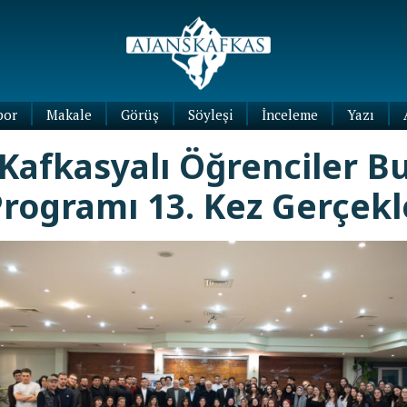
por
Makale
Görüş
Söyleşi
İnceleme
Yazı
Köşe
Kafkasyalı Öğrenciler B
Yazıları
Blog
rogramı 13. Kez Gerçekl
Yazıları