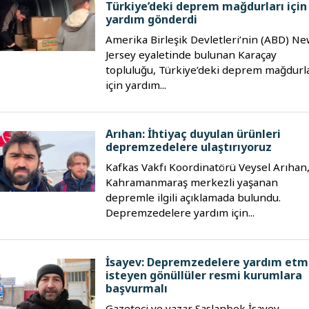
Türkiye’deki deprem mağdurları için
yardım gönderdi
Amerika Birleşik Devletleri’nin (ABD) N
Jersey eyaletinde bulunan Karaçay
topluluğu, Türkiye’deki deprem mağdurla
için yardım...
Arıhan: İhtiyaç duyulan ürünleri
depremzedelere ulaştırıyoruz
Kafkas Vakfı Koordinatörü Veysel Arıhan
Kahramanmaraş merkezli yaşanan
depremle ilgili açıklamada bulundu.
Depremzedelere yardım için...
İsayev: Depremzedelere yardım et
isteyen gönüllüler resmi kurumlara
başvurmalı
Gazeteci ve yazar Saslanbek İsayev,