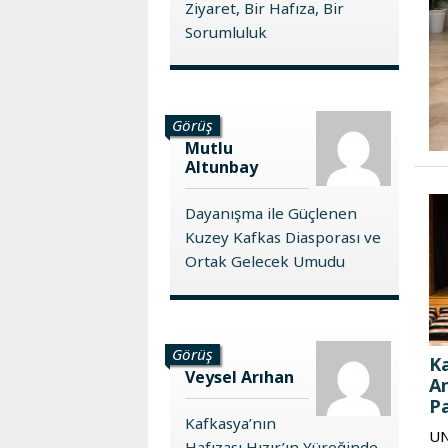
Ziyaret, Bir Hafıza, Bir
Karaçay-
Sorumluluk
Çerkes
Krasnodar
Kray
Kuzey
Görüş
Osetya
Mutlu
Altunbay
Stavropol
Kray
Dayanışma ile Güçlenen
Kuzey Kafkas Diasporası ve
Ortak Gelecek Umudu
Görüş
Ka
Veysel Arıhan
An
Pa
Kafkasya’nın
UN
Hafızası Hızır’ın Yüreğinde