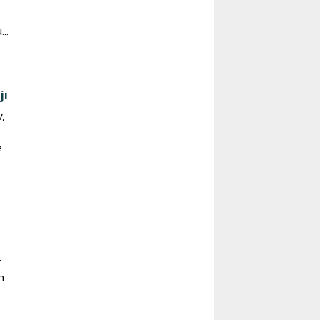
..
jı
,
e
r
n