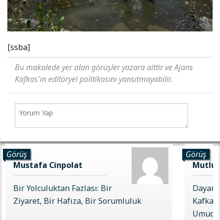
[ssba]
Bu makalede yer alan görüşler yazara aittir ve Ajans
Kafkas'ın editöryel politikasını yansıtmayabilir.
Görüş
Görüş
Mustafa Cinpolat
Mutlu 
Bir Yolculuktan Fazlası: Bir
Dayanı
Ziyaret, Bir Hafıza, Bir Sorumluluk
Kafkas 
Umudu