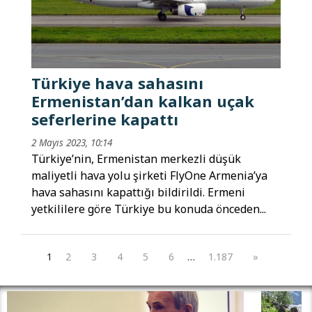
Türkiye hava sahasını
Ermenistan’dan kalkan uçak
seferlerine kapattı
2 Mayıs 2023, 10:14
Türkiye’nin, Ermenistan merkezli düşük
maliyetli hava yolu şirketi FlyOne Armenia’ya
hava sahasını kapattığı bildirildi. Ermeni
yetkililere göre Türkiye bu konuda önceden...
1
2
3
4
5
6
…
1.187
»