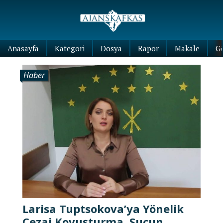
Anasayfa
Kategori
Dosya
Rapor
Makale
G
Haber
Larisa Tuptsokova’ya Yönelik
Cezai Kovuşturma, Suçun