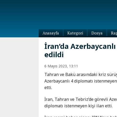
Anasayfa
Kategori
Dosya
Ra
Diaspora
İran’da Azerbaycanlı
Dünya
edildi
Kafkasya
Abhazya
Kafkas-
6 Mayıs 2023, 13:11
Ötesi
Adıgey
Azerbaycan
Tahran ve Bakü arasındaki kriz sürüy
Çeçenya
Ermenistan
Azerbaycanlı 4 diplomatı istenmeyen 
Dağıstan
etti.
Gürcistan
Güney
Osetya
İran, Tahran ve Tebriz’de görevli Aze
İnguşetya
diplomatı istenmeyen kişi ilan etti.
Kabardey-
Balkar