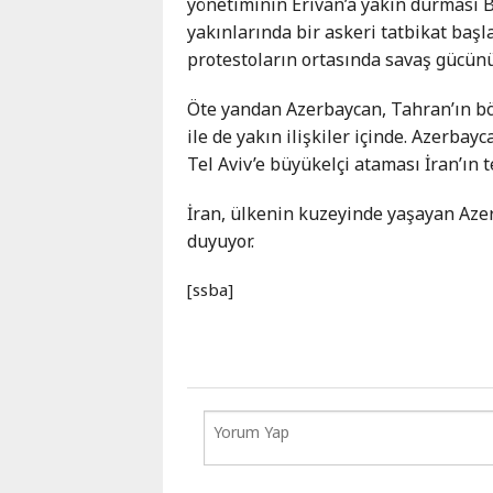
yönetiminin Erivan’a yakın durması B
yakınlarında bir askeri tatbikat baş
protestoların ortasında savaş gücünü
Öte yandan Azerbaycan, Tahran’ın bö
ile de yakın ilişkiler içinde. Azerbay
Tel Aviv’e büyükelçi ataması İran’ın 
İran, ülkenin kuzeyinde yaşayan Aze
duyuyor.
[ssba]