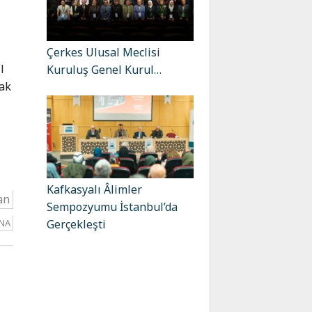
Çerkes Ulusal Meclisi
l
Kuruluş Genel Kurul…
rak
Kafkasyalı Âlimler
an
Sempozyumu İstanbul’da
NA
Gerçekleşti