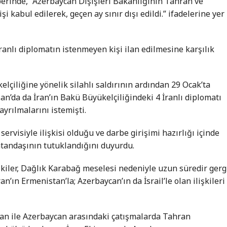
erinde, “Azerbaycan Dışişleri Bakanlığının Tahran ve
i kabul edilerek, geçen ay sınır dışı edildi.” ifadelerine yer
anlı diplomatın istenmeyen kişi ilan edilmesine karşılık
lçiliğine yönelik silahlı saldırının ardından 29 Ocak’ta
an’da da İran’ın Bakü Büyükelçiliğindeki 4 İranlı diplomatı
yrılmalarını istemişti.
servisiyle ilişkisi olduğu ve darbe girişimi hazırlığı içinde
atandaşının tutuklandığını duyurdu.
şkiler, Dağlık Karabağ meselesi nedeniyle uzun süredir gerg
n’ın Ermenistan’la; Azerbaycan’ın da İsrail’le olan ilişkileri
an ile Azerbaycan arasındaki çatışmalarda Tahran