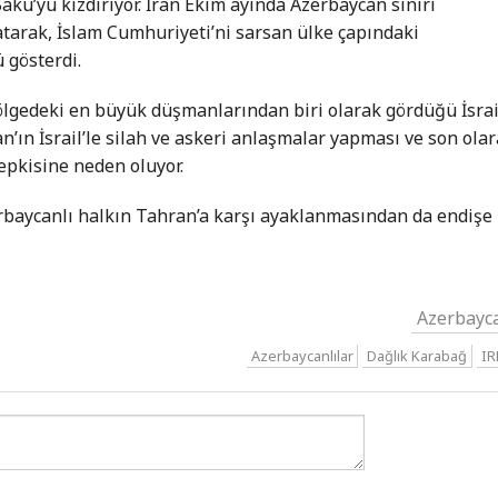
akü’yü kızdırıyor. İran Ekim ayında Azerbaycan sınırı
latarak, İslam Cumhuriyeti’ni sarsan ülke çapındaki
 gösterdi.
lgedeki en büyük düşmanlarından biri olarak gördüğü İsrai
can’ın İsrail’le silah ve askeri anlaşmalar yapması ve son ola
tepkisine neden oluyor.
rbaycanlı halkın Tahran’a karşı ayaklanmasından da endişe
Azerbayc
Azerbaycanlılar
Dağlık Karabağ
IR