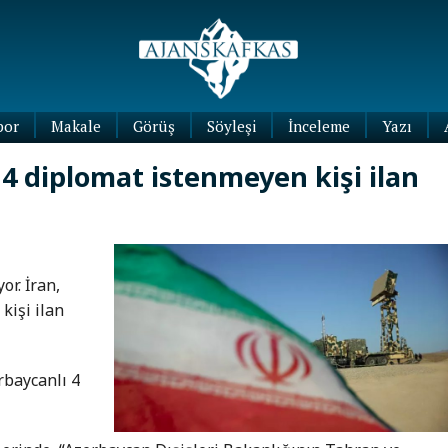
por
Makale
Görüş
Söyleşi
İnceleme
Yazı
Köşe
 4 diplomat istenmeyen kişi ilan
Yazıları
Blog
Yazıları
or. İran,
kişi ilan
rbaycanlı 4