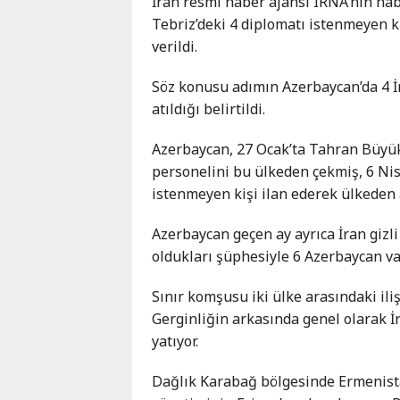
İran resmi haber ajansı IRNA’nın hab
Karaçay-
Tebriz’deki 4 diplomatı istenmeyen kiş
Çerkes
verildi.
Krasnodar
Kray
Söz konusu adımın Azerbaycan’da 4 İr
Kuzey
atıldığı belirtildi.
Osetya
Azerbaycan, 27 Ocak’ta Tahran Büyüke
Stavropol
personelini bu ülkeden çekmiş, 6 Nis
Kray
istenmeyen kişi ilan ederek ülkeden a
Azerbaycan geçen ay ayrıca İran gizli 
oldukları şüphesiyle 6 Azerbaycan v
Sınır komşusu iki ülke arasındaki ili
Gerginliğin arkasında genel olarak İra
yatıyor.
Dağlık Karabağ bölgesinde Ermenist