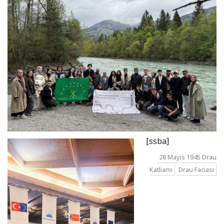
[ssba]
28 Mayıs 1945 Drau
Katliamı
Drau Faciası