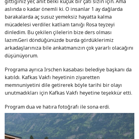
gittiğiniz yer, anıt belki küçük bir çatı sizin için. Ama
aslında o kadar önemli ki. O insanlar 1 ay dağlarda
barakalarda aç susuz yemeksiz hayatta kalma
mücadelesi verdiler. katliam tanığı Rosa teyzeyi
dinledim. Bu çekilen çilelerin bize ders olması
lazım.Geri döndüğünüzde burda gördüklerimiz
arkadaşlarınıza bile ankatmanızın çok yararlı olacağını
düşünüyorum.
Programa ayrıca Irschen kasabası belediye başkanı da
katıldı. Kafkas Vakfı heyetinin ziyaretten
memnuniyetini dile getirerek böyle tarihi bir olayı
unutmadıkları için Kafkas Vakfı heyetine teşekkür etti.
Program dua ve hatıra fotoğrafı ile sona erdi.