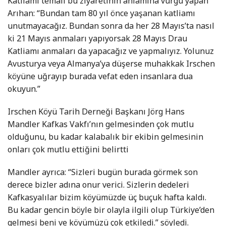
Katliamı temalı bu ziyaretinin anlamına vurgu yapan
Arıhan: “Bundan tam 80 yıl önce yaşanan katliamı
unutmayacağız. Bundan sonra da her 28 Mayıs’ta nasıl
ki 21 Mayıs anmaları yapıyorsak 28 Mayıs Drau
Katliamı anmaları da yapacağız ve yapmalıyız. Yolunuz
Avusturya veya Almanya’ya düşerse muhakkak Irschen
köyüne uğrayıp burada vefat eden insanlara dua
okuyun.”
Irschen Köyü Tarih Derneği Başkanı Jörg Hans
Mandler Kafkas Vakfı’nın gelmesinden çok mutlu
olduğunu, bu kadar kalabalık bir ekibin gelmesinin
onları çok mutlu ettiğini belirtti
Mandler ayrıca: “Sizleri bugün burada görmek son
derece bizler adına onur verici. Sizlerin dedeleri
Kafkasyalılar bizim köyümüzde üç buçuk hafta kaldı.
Bu kadar gencin böyle bir olayla ilgili olup Türkiye’den
gelmesi beni ve köyümüzü çok etkiledi.” söyledi.