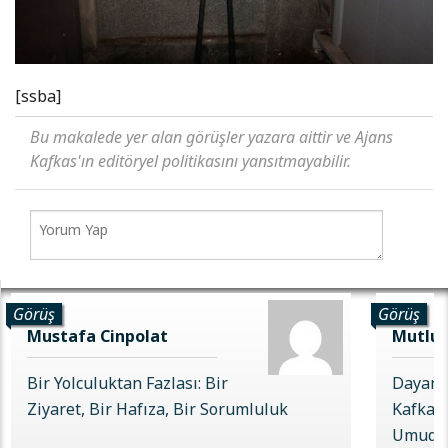
[ssba]
Bu makalede yer alan görüşler yazara aittir ve Ajans
Kafkas'ın editöryel politikasını yansıtmayabilir.
Görüş
Görüş
Mustafa Cinpolat
Mutlu 
Bir Yolculuktan Fazlası: Bir
Dayanı
Ziyaret, Bir Hafıza, Bir Sorumluluk
Kafkas 
Umudu