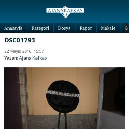
Anasayfa
Kategori
Dosya
Rapor
Makale
G
DSC01793
22 Mayıs 2016, 15:57
Yazan:
Ajans Kafkas