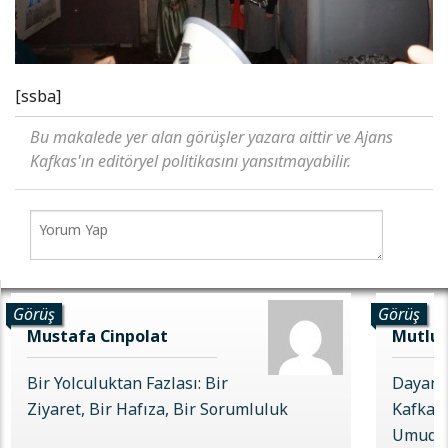
[ssba]
Bu makalede yer alan görüşler yazara aittir ve Ajans
Kafkas'ın editöryel politikasını yansıtmayabilir.
Görüş
Görüş
Mustafa Cinpolat
Mutlu 
Bir Yolculuktan Fazlası: Bir
Dayanı
Ziyaret, Bir Hafıza, Bir Sorumluluk
Kafkas 
Umudu