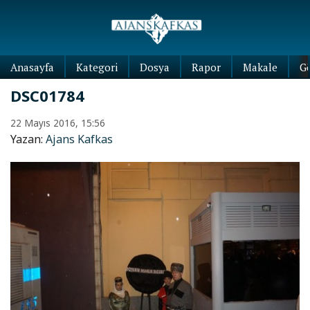
Anasayfa
Kategori
Dosya
Rapor
Makale
G
DSC01784
22 Mayıs 2016, 15:56
Yazan:
Ajans Kafkas