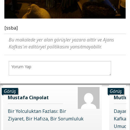
[ssba]
Bu makalede yer alan görüşler yazara aittir ve Ajans
Kafkas'ın editöryel politikasını yansıtmayabilir.
Görüş
Görüş
Mustafa Cinpolat
Mutlu 
Bir Yolculuktan Fazlası: Bir
Dayanı
Ziyaret, Bir Hafıza, Bir Sorumluluk
Kafkas 
Umudu