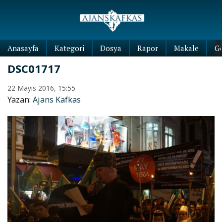
Anasayfa
Kategori
Dosya
Rapor
Makale
G
DSC01717
22 Mayıs 2016, 15:55
Yazan:
Ajans Kafkas