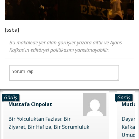
[ssba]
Bu makalede yer alan görüşler yazara aittir ve Ajans
Kafkas'ın editöryel politikasını yansıtmayabilir.
Görüş
Görüş
Mustafa Cinpolat
Mutlu 
Bir Yolculuktan Fazlası: Bir
Dayanı
Ziyaret, Bir Hafıza, Bir Sorumluluk
Kafkas 
Umudu