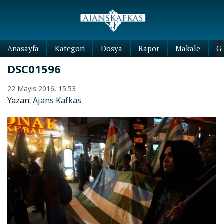
Anasayfa
Kategori
Dosya
Rapor
Makale
G
DSC01596
22 Mayıs 2016, 15:53
Yazan:
Ajans Kafkas