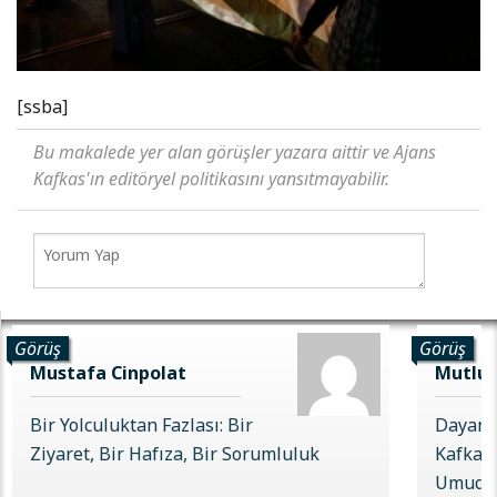
[ssba]
Bu makalede yer alan görüşler yazara aittir ve Ajans
Kafkas'ın editöryel politikasını yansıtmayabilir.
Görüş
Görüş
Mustafa Cinpolat
Mutlu 
Bir Yolculuktan Fazlası: Bir
Dayanı
Ziyaret, Bir Hafıza, Bir Sorumluluk
Kafkas 
Umudu