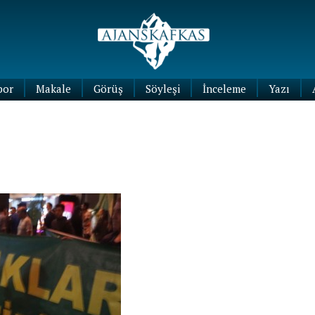
por
Makale
Görüş
Söyleşi
İnceleme
Yazı
Köşe
Yazıları
Blog
Yazıları