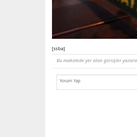
Karaçay-
Çerkes
Krasnodar
Kray
Kuzey
Osetya
[ssba]
Stavropol
Kray
Bu makalede yer alan görüşler yazara ai