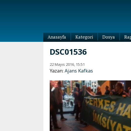
Anasayfa
Kategori
Dosya
Ra
Diaspora
DSC01536
Dünya
Kafkasya
22 Mayıs 2016, 15:51
Abhazya
Kafkas-
Yazan:
Ajans Kafkas
Ötesi
Adıgey
Azerbaycan
Çeçenya
Ermenistan
Dağıstan
Gürcistan
Güney
Osetya
İnguşetya
Kabardey-
Balkar