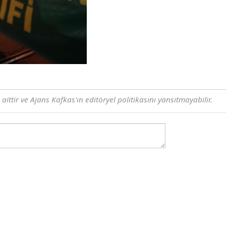
ttir ve Ajans Kafkas'ın editöryel politikasını yansıtmayabilir.