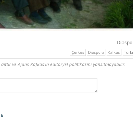
Diaspo
Çerkes
Diaspora
Kafkas
Türk
ttir ve Ajans Kafkas'ın editöryel politikasını yansıtmayabilir.
16