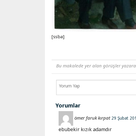
[ssba]
Bu makalede yer alan görüşler yazara ai
Yorumlar
ömer faruk kırpat
29 Şubat 20
ebubekir kızık adamdır