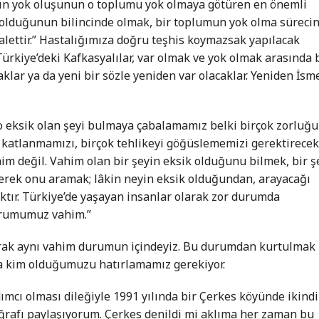
nın yok oluşunun o toplumu yok olmaya götüren en önemli
ü olduğunun bilincinde olmak, bir toplumun yok olma süreci
lettir.” Hastalığımıza doğru teşhis koymazsak yapılacak
 Türkiye’deki Kafkasyalılar, var olmak ve yok olmak arasında 
aklar ya da yeni bir sözle yeniden var olacaklar. Yeniden İsm
 o eksik olan şeyi bulmaya çabalamamız belki birçok zorluğu
 katlanmamızı, birçok tehlikeyi göğüslememizi gerektirecek
him değil. Vahim olan bir şeyin eksik olduğunu bilmek, bir ş
erek onu aramak; lâkin neyin eksik olduğundan, arayacağı
ır. Türkiye’de yaşayan insanlar olarak zor durumda
urumumuz vahim.”
arak aynı vahim durumun içindeyiz. Bu durumdan kurtulmak
tta kim olduğumuzu hatırlamamız gerekiyor.
cı olması dileğiyle 1991 yılında bir Çerkes köyünde ikindi
oğrafı paylaşıyorum. Çerkes denildi mi aklıma her zaman bu