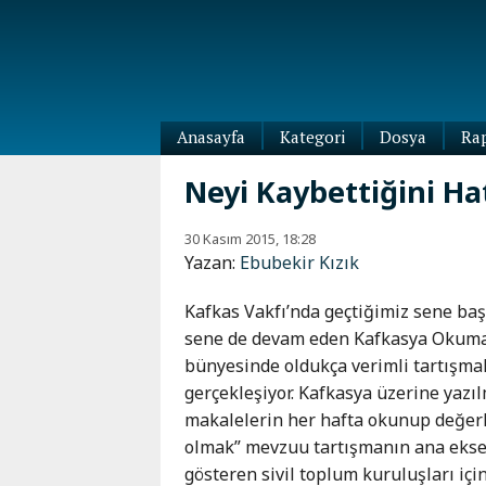
Anasayfa
Kategori
Dosya
Ra
Diaspora
Neyi Kaybettiğini Hat
Dünya
Kafkasya
30 Kasım 2015, 18:28
Abhazya
Kafkas-
Yazan:
Ebubekir Kızık
Ötesi
Adıgey
Azerbaycan
Çeçenya
Kafkas Vakfı’nda geçtiğimiz sene ba
Ermenistan
sene de devam eden Kafkasya Okumal
Dağıstan
Gürcistan
bünyesinde oldukça verimli tartışma
Güney
gerçekleşiyor. Kafkasya üzerine yazı
Osetya
makalelerin her hafta okunup değerle
İnguşetya
olmak” mevzuu tartışmanın ana ekseni
Kabardey-
gösteren sivil toplum kuruluşları içi
Balkar