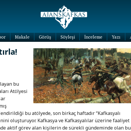
por
Makale
Görüş
Söyleşi
İnceleme
Yazı
Köşe
ırla!
Yazıları
Blog
Yazıları
şlayan bu
arı Atölyesi
lar
lmış
ndirildiği bu atölyede, son birkaç haftadır “Kafkasyalı
ni oluşturuyor. Kafkasya ve Kafkasyalılar üzerine faaliyet
nde aktif görev alan kişilerin de sürekli gündeminde olan bu