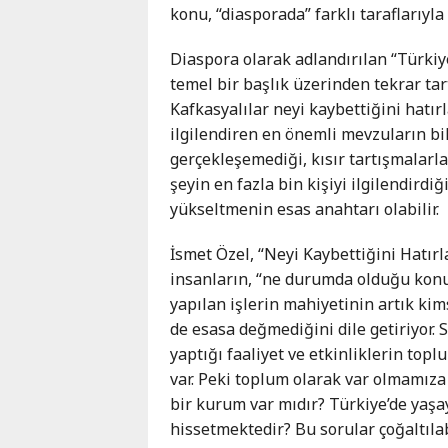
konu, “diasporada” farklı taraflarıyla
Karaçay-
Çerkes
Diaspora olarak adlandırılan “Türkiy
Krasnodar
temel bir başlık üzerinden tekrar t
Kray
Kafkasyalılar neyi kaybettiğini hatı
Kuzey
ilgilendiren en önemli mevzuların bi
Osetya
gerçekleşemediği, kısır tartışmalarla
Stavropol
şeyin en fazla bin kişiyi ilgilendird
Kray
yükseltmenin esas anahtarı olabilir.
İsmet Özel, “Neyi Kaybettiğini Hatırl
insanların, “ne durumda olduğu konu
yapılan işlerin mahiyetinin artık kim
de esasa değmediğini dile getiriyor. S
yaptığı faaliyet ve etkinliklerin to
var. Peki toplum olarak var olmamıza
bir kurum var mıdır? Türkiye’de yaşa
hissetmektedir? Bu sorular çoğaltılabil