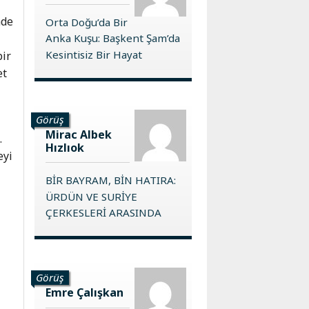
nde
Orta Doğu’da Bir
Anka Kuşu: Başkent Şam’da
Kesintisiz Bir Hayat
bir
et
Görüş
Mirac Albek
.
Hızlıok
eyi
BİR BAYRAM, BİN HATIRA:
ÜRDÜN VE SURİYE
ÇERKESLERİ ARASINDA
Görüş
Emre Çalışkan