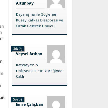
Altunbay
Dayanışma ile Güçlenen
Kuzey Kafkas Diasporası ve
Ortak Gelecek Umudu
arı
n
en
Görüş
Veysel Arıhan
an
Kafkasya’nın
Hafızası Hızır’ın Yüreğinde
in
Saklı
i
e
ait
Görüş
Emre Çalışkan