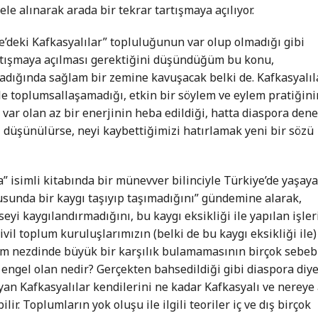
 ele alınarak arada bir tekrar tartışmaya açılıyor.
e’deki Kafkasyalılar” topluluğunun var olup olmadığı gibi
artışmaya açılması gerektiğini düşündüğüm bu konu,
rladığında sağlam bir zemine kavuşacak belki de. Kafkasyalıl
le toplumsallaşamadığı, etkin bir söylem ve eylem pratiğini
 var olan az bir enerjinin heba edildiği, hatta diaspora den
iği düşünülürse, neyi kaybettiğimizi hatırlamak yeni bir sözü
a” isimli kitabında bir münevver bilinciyle Türkiye’de yaşay
sunda bir kaygı taşıyıp taşımadığını” gündemine alarak,
seyi kaygılandırmadığını, bu kaygı eksikliği ile yapılan işler
ivil toplum kuruluşlarımızın (belki de bu kaygı eksikliği ile)
plum nezdinde büyük bir karşılık bulamamasının birçok sebeb
 engel olan nedir? Gerçekten bahsedildiği gibi diaspora diy
yan Kafkasyalılar kendilerini ne kadar Kafkasyalı ve nereye 
ir. Toplumların yok oluşu ile ilgili teoriler iç ve dış birçok