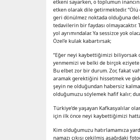
etkeni sayarken, o toplumun inancı
etken olarak dile getirmektedir. “Öl
geri dönülmez noktada olduğuna dela
tedavilerin bir faydası olmayacaktır.
yol ayrımındalar. Ya sessizce yok olac
Özel’e kulak kabartırsak;
“Eğer neyi kaybettiğimizi biliyorsak
yenmemizi ve belki de birçok eziyete
Bu elbet zor bir durum. Zor, fakat va
aramak gerektiğini hissetmek ve gid
şeyin ne olduğundan habersiz kalmakt
olduğumuzu söylemek hafif kalır; d
Türkiye’de yaşayan Kafkasyalılar ol
için ilk önce neyi kaybettiğimizi ha
Kim olduğumuzu hatırlamamıza yardım
namazı çıkışı çekilmiş aşağıdaki fot