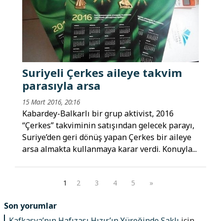
Suriyeli Çerkes aileye takvim
parasıyla arsa
15 Mart 2016, 20:16
Kabardey-Balkarlı bir grup aktivist, 2016
“Çerkes” takviminin satışından gelecek parayı,
Suriye’den geri dönüş yapan Çerkes bir aileye
arsa almakta kullanmaya karar verdi. Konuyla...
1
2
3
4
5
»
Son yorumlar
Kafkasya’nın Hafızası Hızır’ın Yüreğinde Saklı
için