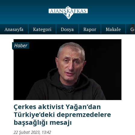
Anasayfa
Kategori
Dosya
Rapor
Makale
G
Haber
Çerkes aktivist Yağan’dan
Türkiye’deki depremzedelere
başsağlığı mesajı
22 Şubat 2023, 13:42