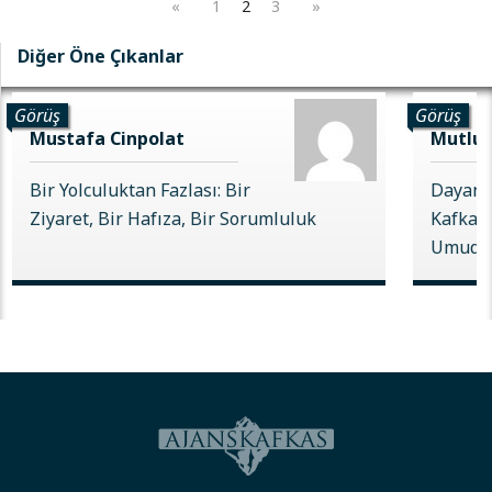
«
1
2
3
»
Diğer Öne Çıkanlar
Görüş
Görüş
Mustafa Cinpolat
Mutlu 
Bir Yolculuktan Fazlası: Bir
Dayanı
Ziyaret, Bir Hafıza, Bir Sorumluluk
Kafkas 
Umudu