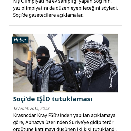
Kış Olimpiyatı'na ev sahipliği yapan Soçi’nin,
yaz olimpiyatını da düzenleyebileceğini söyledi.
Soçi’de gazetecilere açıklamalar...
Haber
Soçi’de IŞİD tutuklaması
18 Aralık 2015, 20:53
Krasnodar Kray FSB’sinden yapılan açıklamaya
göre, Abhazya üzerinden Suriye’ye gidip terör
örgütüne katılmayı düşünen iki kişi tutuklandı.