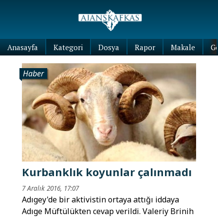
Anasayfa
Kategori
Dosya
Rapor
Makale
G
Haber
Kurbanklık koyunlar çalınmadı
7 Aralık 2016, 17:07
Adıgey'de bir aktivistin ortaya attığı iddaya
Adıge Müftülükten cevap verildi. Valeriy Brinih