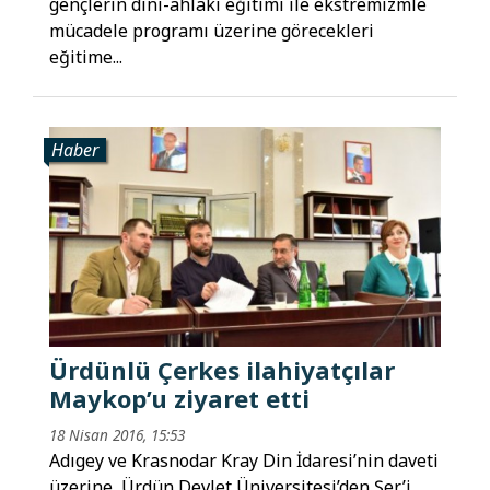
gençlerin dini-ahlaki eğitimi ile ekstremizmle
mücadele programı üzerine görecekleri
eğitime...
Haber
Ürdünlü Çerkes ilahiyatçılar
Maykop’u ziyaret etti
18 Nisan 2016, 15:53
Adıgey ve Krasnodar Kray Din İdaresi’nin daveti
üzerine, Ürdün Devlet Üniversitesi’den Şer’i