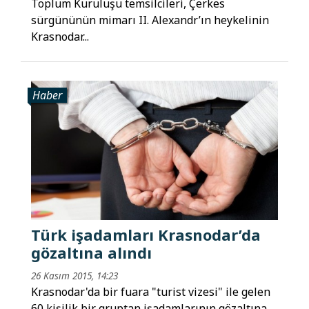
Toplum Kuruluşu temsilcileri, Çerkes
sürgününün mimarı II. Alexandr’ın heykelinin
Krasnodar...
Haber
Türk işadamları Krasnodar’da
gözaltına alındı
26 Kasım 2015, 14:23
Krasnodar'da bir fuara "turist vizesi" ile gelen
60 kişilik bir gruptan işadamlarının gözaltına