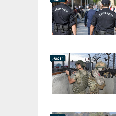
Karaçay-
Çerkes
Krasnodar
Kray
Kuzey
Osetya
Stavropol
Kray
Haber