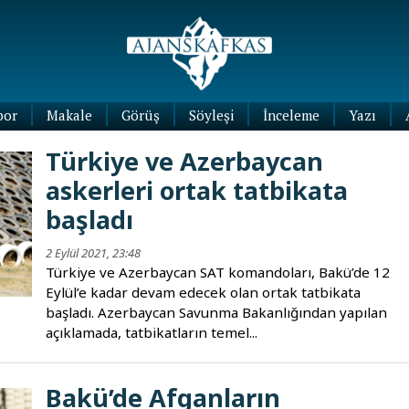
por
Makale
Görüş
Söyleşi
İnceleme
Yazı
Köşe
Türkiye ve Azerbaycan
Yazıları
askerleri ortak tatbikata
Blog
Yazıları
başladı
2 Eylül 2021, 23:48
Türkiye ve Azerbaycan SAT komandoları, Bakü’de 12
Eylül’e kadar devam edecek olan ortak tatbikata
başladı. Azerbaycan Savunma Bakanlığından yapılan
açıklamada, tatbikatların temel...
Bakü’de Afganların