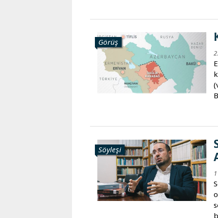
Görüş
2
E
k
(
B
Söyleşi
1
S
o
s
b