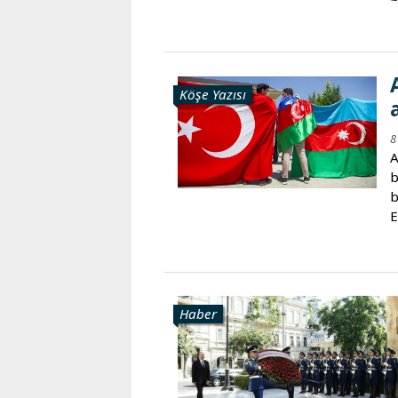
Köşe Yazısı
8
A
b
b
E
Haber