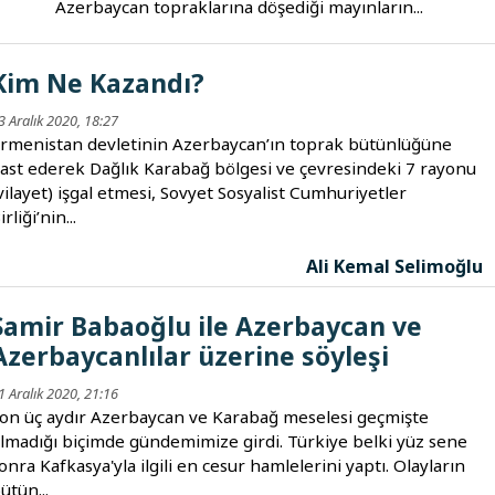
Azerbaycan topraklarına döşediği mayınların...
Kim Ne Kazandı?
3 Aralık 2020, 18:27
rmenistan devletinin Azerbaycan’ın toprak bütünlüğüne
ast ederek Dağlık Karabağ bölgesi ve çevresindeki 7 rayonu
vilayet) işgal etmesi, Sovyet Sosyalist Cumhuriyetler
irliği’nin...
Ali Kemal Selimoğlu
Samir Babaoğlu ile Azerbaycan ve
Azerbaycanlılar üzerine söyleşi
1 Aralık 2020, 21:16
on üç aydır Azerbaycan ve Karabağ meselesi geçmişte
lmadığı biçimde gündemimize girdi. Türkiye belki yüz sene
onra Kafkasya'yla ilgili en cesur hamlelerini yaptı. Olayların
ütün...