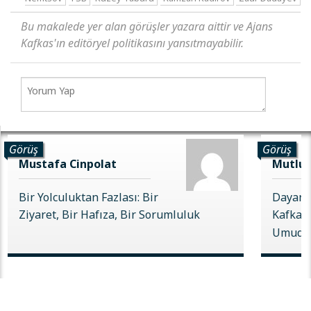
Bu makalede yer alan görüşler yazara aittir ve Ajans
Kafkas'ın editöryel politikasını yansıtmayabilir.
Görüş
Görüş
Mustafa Cinpolat
Mutlu 
Bir Yolculuktan Fazlası: Bir
Dayanı
Ziyaret, Bir Hafıza, Bir Sorumluluk
Kafkas 
Umudu