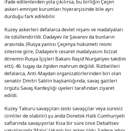
ifade edilenlerden yola çıkılırsa, bu birliğin Çeçen
askeri-emniyet kurumları hiyerarşisinde bile ayrı
durduğu fark edilebilir.
Kuzey askerleri defalarca devlet nişanı ve madalyaları
ile ödüllendirildi. Dadayev ile Şavanov da bunların
arasında. (Rusya yanlısı Çeçenya hükümeti resmi
sitesine göre, Dadayev’e cesaret madalyasını bizzat
dönemin Rusya İçişleri Bakanı Raşid Nurgaliyev takdim
etti). 46. tugay da ilgiden mahrum değildi. Rütbelileri
defalarca, Anti-Maydan organizatörlerinden biri olan
senatör Dmitri Sablin başkanlığında, savaş gazileri
örgütü Savaş Kardeşliği üyeleri tarafından ziyaret
edildi.
Kuzey Taburu savaşçıları (eski savaşçılar veya süresiz
izinliler de olabilir) şu anda Donetsk Halk Cumhuriyeti
saflarında savaşıyorlar. Kısa bir süre önce Debaltsev
yakınlarında ‘Malış’ lakaplı bir asker öldü. Sadece adını