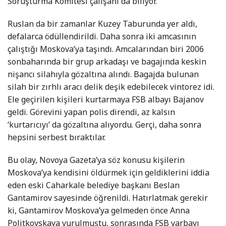
Soruşturma Komitesi çalışanı da biliyor.
Ruslan da bir zamanlar Kuzey Taburunda yer aldı,
defalarca ödüllendirildi. Daha sonra iki amcasının
çalıştığı Moskova’ya taşındı. Amcalarından biri 2006
sonbaharında bir grup arkadaşı ve bagajında keskin
nişancı silahıyla gözaltına alındı. Bagajda bulunan
silah bir zırhlı aracı delik deşik edebilecek vintorez idi.
Ele geçirilen kişileri kurtarmaya FSB albayı Bajanov
geldi. Görevini yapan polis direndi, az kalsın
‘kurtarıcıyı’ da gözaltına alıyordu. Gerçi, daha sonra
hepsini serbest bıraktılar.
Bu olay, Novoya Gazeta’ya söz konusu kişilerin
Moskova’ya kendisini öldürmek için geldiklerini iddia
eden eski Caharkale belediye başkanı Beslan
Gantamirov sayesinde öğrenildi. Hatırlatmak gerekir
ki, Gantamirov Moskova’ya gelmeden önce Anna
Politkovskaya vurulmuştu, sonrasında FSB yarbayı