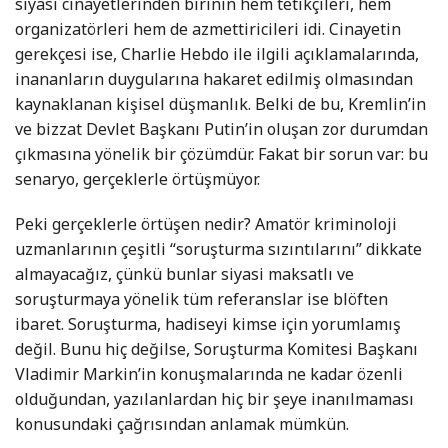
siyasi cinayetlerinden birinin hem tetikçileri, hem
organizatörleri hem de azmettiricileri idi. Cinayetin
gerekçesi ise, Charlie Hebdo ile ilgili açıklamalarında,
inananların duygularına hakaret edilmiş olmasından
kaynaklanan kişisel düşmanlık. Belki de bu, Kremlin’in
ve bizzat Devlet Başkanı Putin’in oluşan zor durumdan
çıkmasına yönelik bir çözümdür. Fakat bir sorun var: bu
senaryo, gerçeklerle örtüşmüyor.
Peki gerçeklerle örtüşen nedir? Amatör kriminoloji
uzmanlarının çeşitli “soruşturma sızıntılarını” dikkate
almayacağız, çünkü bunlar siyasi maksatlı ve
soruşturmaya yönelik tüm referanslar ise blöften
ibaret. Soruşturma, hadiseyi kimse için yorumlamış
değil. Bunu hiç değilse, Soruşturma Komitesi Başkanı
Vladimir Markin’in konuşmalarında ne kadar özenli
olduğundan, yazılanlardan hiç bir şeye inanılmaması
konusundaki çağrısından anlamak mümkün.