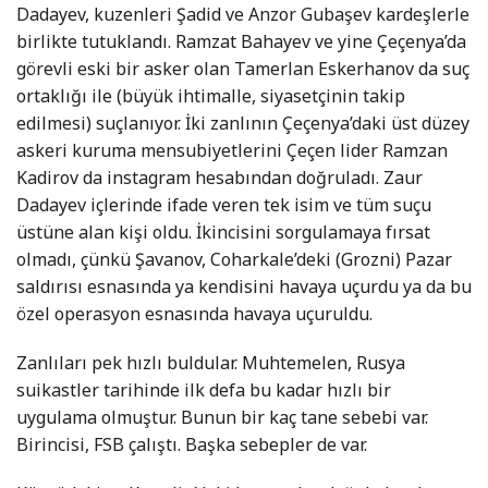
Dadayev, kuzenleri Şadid ve Anzor Gubaşev kardeşlerle
birlikte tutuklandı. Ramzat Bahayev ve yine Çeçenya’da
görevli eski bir asker olan Tamerlan Eskerhanov da suç
ortaklığı ile (büyük ihtimalle, siyasetçinin takip
edilmesi) suçlanıyor. İki zanlının Çeçenya’daki üst düzey
askeri kuruma mensubiyetlerini Çeçen lider Ramzan
Kadirov da instagram hesabından doğruladı. Zaur
Dadayev içlerinde ifade veren tek isim ve tüm suçu
üstüne alan kişi oldu. İkincisini sorgulamaya fırsat
olmadı, çünkü Şavanov, Coharkale’deki (Grozni) Pazar
saldırısı esnasında ya kendisini havaya uçurdu ya da bu
özel operasyon esnasında havaya uçuruldu.
Zanlıları pek hızlı buldular. Muhtemelen, Rusya
suikastler tarihinde ilk defa bu kadar hızlı bir
uygulama olmuştur. Bunun bir kaç tane sebebi var.
Birincisi, FSB çalıştı. Başka sebepler de var.