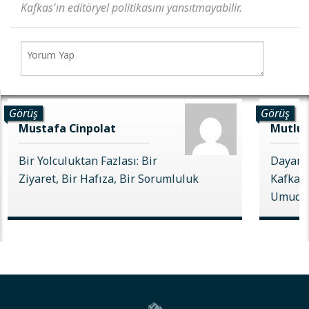
Kafkas'ın editöryel politikasını yansıtmayabilir.
Görüş
Görüş
Mustafa Cinpolat
Mutlu 
Bir Yolculuktan Fazlası: Bir
Dayanı
Ziyaret, Bir Hafıza, Bir Sorumluluk
Kafkas 
Umudu