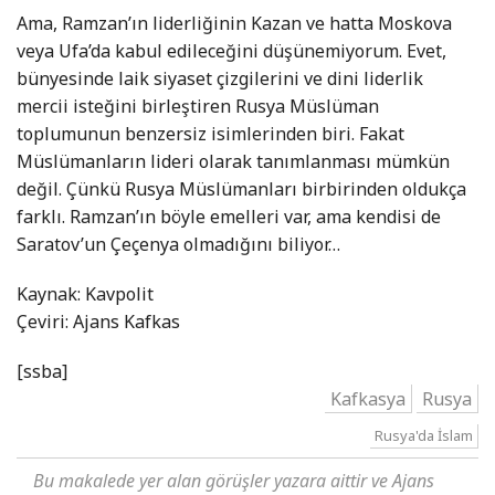
Ama, Ramzan’ın liderliğinin Kazan ve hatta Moskova
veya Ufa’da kabul edileceğini düşünemiyorum. Evet,
bünyesinde laik siyaset çizgilerini ve dini liderlik
mercii isteğini birleştiren Rusya Müslüman
toplumunun benzersiz isimlerinden biri. Fakat
Müslümanların lideri olarak tanımlanması mümkün
değil. Çünkü Rusya Müslümanları birbirinden oldukça
farklı. Ramzan’ın böyle emelleri var, ama kendisi de
Saratov’un Çeçenya olmadığını biliyor…
Kaynak: Kavpolit
Çeviri: Ajans Kafkas
[ssba]
Kafkasya
Rusya
Rusya'da İslam
Bu makalede yer alan görüşler yazara aittir ve Ajans