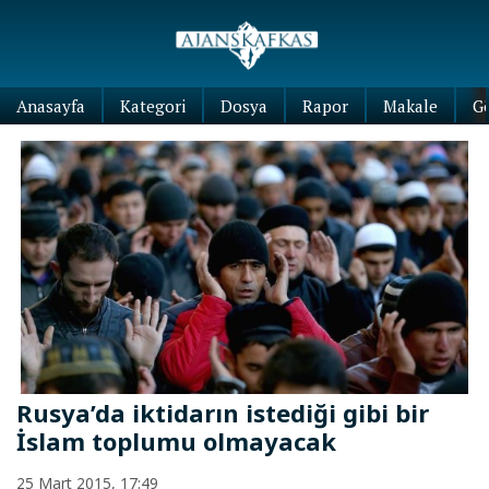
Anasayfa
Kategori
Dosya
Rapor
Makale
G
Rusya’da iktidarın istediği gibi bir
İslam toplumu olmayacak
25 Mart 2015, 17:49