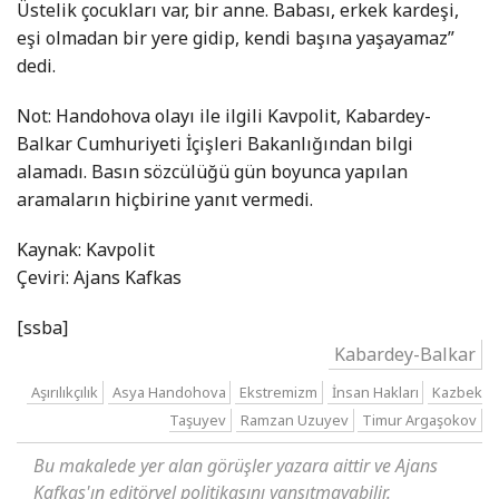
Üstelik çocukları var, bir anne. Babası, erkek kardeşi,
eşi olmadan bir yere gidip, kendi başına yaşayamaz”
dedi.
Not: Handohova olayı ile ilgili Kavpolit, Kabardey-
Balkar Cumhuriyeti İçişleri Bakanlığından bilgi
alamadı. Basın sözcülüğü gün boyunca yapılan
aramaların hiçbirine yanıt vermedi.
Kaynak: Kavpolit
Çeviri: Ajans Kafkas
[ssba]
Kabardey-Balkar
Aşırılıkçılık
Asya Handohova
Ekstremizm
İnsan Hakları
Kazbek
Taşuyev
Ramzan Uzuyev
Timur Argaşokov
Bu makalede yer alan görüşler yazara aittir ve Ajans
Kafkas'ın editöryel politikasını yansıtmayabilir.