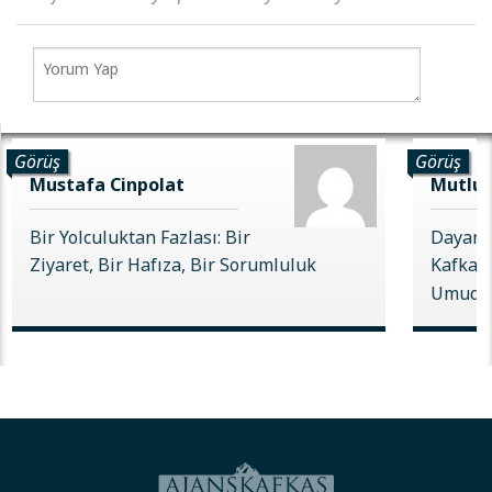
Görüş
Görüş
Mustafa Cinpolat
Mutlu 
Bir Yolculuktan Fazlası: Bir
Dayanı
Ziyaret, Bir Hafıza, Bir Sorumluluk
Kafkas 
Umudu