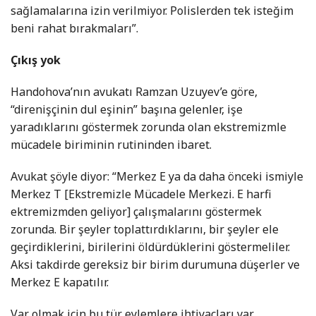
sağlamalarına izin verilmiyor. Polislerden tek isteğim
beni rahat bırakmaları”.
Çıkış yok
Handohova’nın avukatı Ramzan Uzuyev’e göre,
“direnişçinin dul eşinin” başına gelenler, işe
yaradıklarını göstermek zorunda olan ekstremizmle
mücadele biriminin rutininden ibaret.
Avukat şöyle diyor: “Merkez E ya da daha önceki ismiyle
Merkez T [Ekstremizle Mücadele Merkezi. E harfi
ektremizmden geliyor] çalışmalarını göstermek
zorunda. Bir şeyler toplattırdıklarını, bir şeyler ele
geçirdiklerini, birilerini öldürdüklerini göstermeliler.
Aksi takdirde gereksiz bir birim durumuna düşerler ve
Merkez E kapatılır.
Var olmak için bu tür eylemlere ihtiyaçları var.