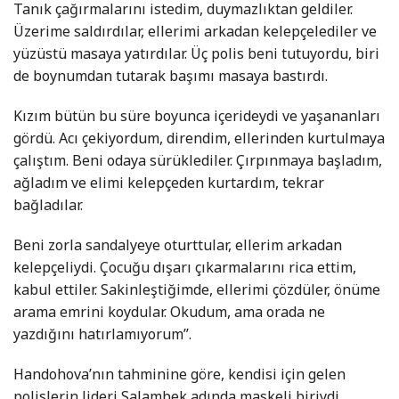
Tanık çağırmalarını istedim, duymazlıktan geldiler.
Üzerime saldırdılar, ellerimi arkadan kelepçelediler ve
yüzüstü masaya yatırdılar. Üç polis beni tutuyordu, biri
de boynumdan tutarak başımı masaya bastırdı.
Kızım bütün bu süre boyunca içerideydi ve yaşananları
gördü. Acı çekiyordum, direndim, ellerinden kurtulmaya
çalıştım. Beni odaya sürüklediler. Çırpınmaya başladım,
ağladım ve elimi kelepçeden kurtardım, tekrar
bağladılar.
Beni zorla sandalyeye oturttular, ellerim arkadan
kelepçeliydi. Çocuğu dışarı çıkarmalarını rica ettim,
kabul ettiler. Sakinleştiğimde, ellerimi çözdüler, önüme
arama emrini koydular. Okudum, ama orada ne
yazdığını hatırlamıyorum”.
Handohova’nın tahminine göre, kendisi için gelen
polislerin lideri Salambek adında maskeli biriydi.