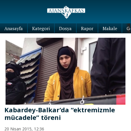
Anasayfa
Kategori
Dosya
Rapor
Makale
G
Kabardey-Balkar’da “ektremizmle
mücadele” töreni
20 Nisan 2015, 12:36