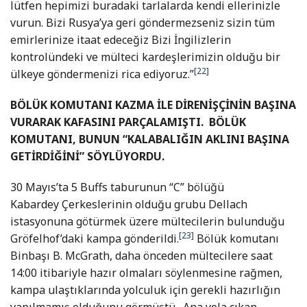
lütfen hepimizi buradaki tarlalarda kendi ellerinizle
vurun. Bizi Rusya’ya geri göndermezseniz sizin tüm
emirlerinize itaat edeceğiz Bizi İngilizlerin
kontrolündeki ve mülteci kardeşlerimizin olduğu bir
[22]
ülkeye göndermenizi rica ediyoruz.”
BÖLÜK KOMUTANI KAZMA İLE DİRENİŞÇİNİN BAŞINA
VURARAK KAFASINI PARÇALAMIŞTI. BÖLÜK
KOMUTANI, BUNUN “KALABALIĞIN AKLINI BAŞINA
GETİRDİĞİNİ” SÖYLÜYORDU.
30 Mayıs’ta 5 Buffs taburunun “C” bölüğü
Kabardey Çerkeslerinin olduğu grubu Dellach
istasyonuna götürmek üzere mültecilerin bulunduğu
[23]
Gröfelhof’daki kampa gönderildi.
Bölük komutanı
Binbaşı B. McGrath, daha önceden mültecilere saat
14:00 itibariyle hazır olmaları söylenmesine rağmen,
kampa ulaştıklarında yolculuk için gerekli hazırlığın