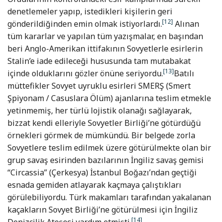
denetlemeler yapıp, istedikleri kişilerin geri
[12]
gönderildiğinden emin olmak istiyorlardı.
Alınan
tüm kararlar ve yapılan tüm yazışmalar, en başından
beri Anglo-Amerikan ittifakının Sovyetlerle esirlerin
Stalin’e iade edileceği hususunda tam mutabakat
[13]
içinde olduklarını gözler önüne seriyordu.
Batılı
müttefikler Sovyet uyruklu esirleri SMERŞ (Smert
Şpiyonam / Casuslara Ölüm) ajanlarına teslim etmekle
yetinmemiş, her türlü lojistik olanağı sağlayarak,
bizzat kendi elleriyle Sovyetler Birliği’ne götürdüğü
örnekleri görmek de mümkündü. Bir belgede zorla
Sovyetlere teslim edilmek üzere götürülmekte olan bir
grup savaş esirinden bazılarının İngiliz savaş gemisi
“Circassia” (Çerkesya) İstanbul Boğazı’ndan geçtiği
esnada gemiden atlayarak kaçmaya çalıştıkları
görülebiliyordu. Türk makamları tarafından yakalanan
kaçakların Sovyet Birliği’ne götürülmesi için İngiliz
[14]
Denizcilik Ateşesi yardım etmişti.