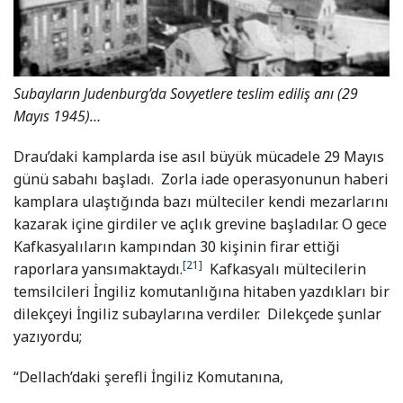
Subayların Judenburg’da Sovyetlere teslim ediliş anı (29
Mayıs 1945)…
Drau’daki kamplarda ise asıl büyük mücadele 29 Mayıs
günü sabahı başladı. Zorla iade operasyonunun haberi
kamplara ulaştığında bazı mülteciler kendi mezarlarını
kazarak içine girdiler ve açlık grevine başladılar. O gece
Kafkasyalıların kampından 30 kişinin firar ettiği
[21]
raporlara yansımaktaydı.
Kafkasyalı mültecilerin
temsilcileri İngiliz komutanlığına hitaben yazdıkları bir
dilekçeyi İngiliz subaylarına verdiler. Dilekçede şunlar
yazıyordu;
“Dellach’daki şerefli İngiliz Komutanına,