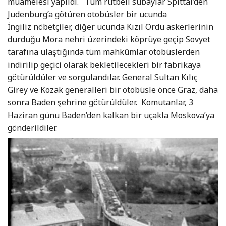
muamelesi yapıldı. Tüm rütbeli subaylar Spittal’den
Judenburg’a götüren otobüsler bir ucunda
İngiliz nöbetçiler, diğer ucunda Kızıl Ordu askerlerinin
durduğu Mora nehri üzerindeki köprüye geçip Sovyet
tarafına ulaştığında tüm mahkûmlar otobüslerden
indirilip geçici olarak bekletilecekleri bir fabrikaya
götürüldüler ve sorgulandılar. General Sultan Kılıç
Girey ve Kozak generalleri bir otobüsle önce Graz, daha
sonra Baden şehrine götürüldüler. Komutanlar, 3
Haziran günü Baden’den kalkan bir uçakla Moskova’ya
gönderildiler.