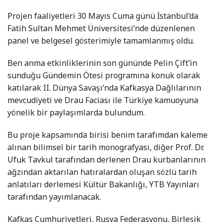
Projen faaliyetleri 30 Mayıs Cuma günü İstanbul’da
Fatih Sultan Mehmet Üniversitesi’nde düzenlenen
panel ve belgesel gösterimiyle tamamlanmış oldu.
Ben anma etkinliklerinin son gününde Pelin Çift’in
sunduğu Gündemin Ötesi programına konuk olarak
katılarak II. Dünya Savaşı’nda Kafkasya Dağlılarının
mevcudiyeti ve Drau Faciası ile Türkiye kamuoyuna
yönelik bir paylaşımlarda bulundum.
Bu proje kapsamında birisi benim tarafımdan kaleme
alınan bilimsel bir tarih monografyası, diğer Prof. Dr.
Ufuk Tavkul tarafından derlenen Drau kurbanlarının
ağzından aktarılan hatıralardan oluşan sözlü tarih
anlatıları derlemesi Kültür Bakanlığı, YTB Yayınları
tarafından yayımlanacak.
Kafkas Cumhuriyetleri, Rusya Federasyonu, Birleşik