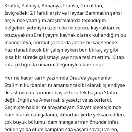
Krallık, Polonya, Almanya, Fransa, Gürcistan,
İsviçre’deki 21 farklı arşiv ve Haydar Bammat’ın şahsi
arşivinde yaptığım araştırmalarda topladığım
belgeleri, yetmişin üzerinde iki derece kaynakları ve
otuza yakın süreli yayını kaynak olarak kullandığım bu
monografya, normal şartlarda ancak birkaç senede
hazırlanabilecek bir çalışmayken ben birkaç ay gibi
kısa bir sürede çalışmayı yayıncıya teslim ettim. Kitap
rafa çıktığında umarım beğeniyle okursunuz.
Her ne kadar tarih yazınında Drau’da yaşananlar
Stalin’in kurbanlarını amansız takibi olarak işlendiyse
de aslında bu facianın baş aktörü tek başına Stalin
değil, İngiliz ve Amerikalı siyasetçi ve askerlerdi.
Geçmişte haklarını arayamayan, Sovyet ideolojisinde
hain olarak damgalanıp, itibarları yerle yeksan edilen,
çok büyük bölümü idam mangalarının önünde infaz
edilen ya da ölüm kamplarında yaşam savaşı veren,