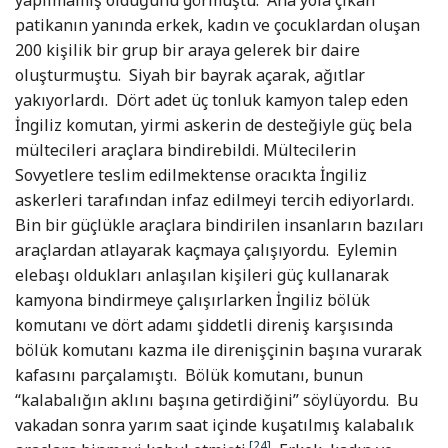
yapılmamış olduğunu görmüştü. Ana yola çıkan
patikanın yanında erkek, kadın ve çocuklardan oluşan
200 kişilik bir grup bir araya gelerek bir daire
oluşturmuştu. Siyah bir bayrak açarak, ağıtlar
yakıyorlardı. Dört adet üç tonluk kamyon talep eden
İngiliz komutan, yirmi askerin de desteğiyle güç bela
mültecileri araçlara bindirebildi. Mültecilerin
Sovyetlere teslim edilmektense oracıkta İngiliz
askerleri tarafından infaz edilmeyi tercih ediyorlardı.
Bin bir güçlükle araçlara bindirilen insanların bazıları
araçlardan atlayarak kaçmaya çalışıyordu. Eylemin
elebaşı oldukları anlaşılan kişileri güç kullanarak
kamyona bindirmeye çalışırlarken İngiliz bölük
komutanı ve dört adamı şiddetli direniş karşısında
bölük komutanı kazma ile direnişçinin başına vurarak
kafasını parçalamıştı. Bölük komutanı, bunun
“kalabalığın aklını başına getirdiğini” söylüyordu. Bu
vakadan sonra yarım saat içinde kuşatılmış kalabalık
[24]