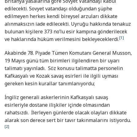
Britanya yasalarına göre Sovyet Vatandaşı kabul
edilecekti. Sovyet vatandaşı olduğundan şüphe
edilmeyen herkes kendi bireysel arzuları dikkate
alınmaksızın iade edilecekti. Uyruğu hakkında tenakuz
bulunan kişilere 373 no’lu esir kampına gönderilecek
[1]
ve haklarında hüküm verilmesini bekleyeceklerdi.
Akabinde 78. Piyade Tümen Komutanı General Musson,
19 Mayıs günü tüm birimleri ilgilendiren bir uyarı
talimatı yayınladı. Söz konusu talimatta personelin
Kafkasyalı ve Kozak savaş esirleri ile ilgili uyması
gereken kesin kurallar tanımlanıyordu;
İngiliz generali askerlerinin Kafkasyalı savaş
esirleriyle dostane ilişkiler içinde olmasından
rahatsızdı. İlerleyen günlerde olacak olayları dikkate
alarak son derece sert bir tavır takınmalarını istiyordu
.
[2]