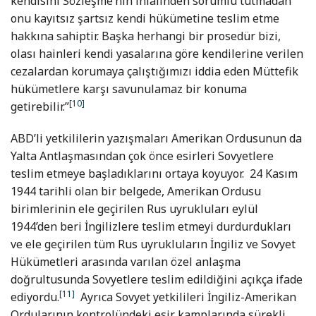
kendisini Sözleşme’nin ihlalinden sorumlu tutmadan
onu kayıtsız şartsız kendi hükümetine teslim etme
hakkına sahiptir. Başka herhangi bir prosedür bizi,
olası hainleri kendi yasalarına göre kendilerine verilen
cezalardan korumaya çalıştığımızı iddia eden Müttefik
hükümetlere karşı savunulamaz bir konuma
[10]
getirebilir.”
ABD’li yetkililerin yazışmaları Amerikan Ordusunun da
Yalta Antlaşmasından çok önce esirleri Sovyetlere
teslim etmeye başladıklarını ortaya koyuyor. 24 Kasım
1944 tarihli olan bir belgede, Amerikan Ordusu
birimlerinin ele geçirilen Rus uyrukluları eylül
1944’den beri İngilizlere teslim etmeyi durdurdukları
ve ele geçirilen tüm Rus uyrukluların İngiliz ve Sovyet
Hükümetleri arasında varılan özel anlaşma
doğrultusunda Sovyetlere teslim edildiğini açıkça ifade
[11]
ediyordu.
Ayrıca Sovyet yetkilileri İngiliz-Amerikan
Ordularının kontrolündeki esir kamplarında sürekli