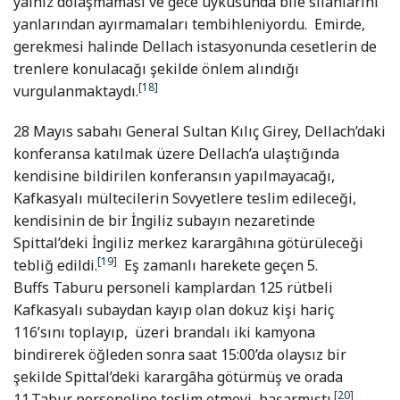
yalnız dolaşmaması ve gece uykusunda bile silahlarını
yanlarından ayırmamaları tembihleniyordu. Emirde,
gerekmesi halinde Dellach istasyonunda cesetlerin de
trenlere konulacağı şekilde önlem alındığı
[18]
vurgulanmaktaydı.
28 Mayıs sabahı General Sultan Kılıç Girey, Dellach’daki
konferansa katılmak üzere Dellach’a ulaştığında
kendisine bildirilen konferansın yapılmayacağı,
Kafkasyalı mültecilerin Sovyetlere teslim edileceği,
kendisinin de bir İngiliz subayın nezaretinde
Spittal’deki İngiliz merkez karargâhına götürüleceği
[19]
tebliğ edildi.
Eş zamanlı harekete geçen 5.
Buffs Taburu personeli kamplardan 125 rütbeli
Kafkasyalı subaydan kayıp olan dokuz kişi hariç
116’sını toplayıp, üzeri brandalı iki kamyona
bindirerek öğleden sonra saat 15:00’da olaysız bir
şekilde Spittal’deki karargâha götürmüş ve orada
[20]
11.Tabur personeline teslim etmeyi başarmıştı.