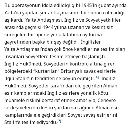
Bu operasyonun iddia edildiği gibi 1945’in şubat ayında
Yalta’da yapılan şer antlaşmasının bir sonucu olmadığı
aşikardı. Yalta Antlaşması, İngiliz ve Sovyet yetkililer
arasında geçmişi 1944 yılına uzanan ve kesintisiz
süregelen bir operasyonu kitabına uydurma
gayretinden başka bir şey değildi. İngilizler
Yalta Antlaşması’ndan çok önce kendilerine teslim olan
insanları Sovyetlere teslim etmeye başlamıştı.
İngiliz Hükûmeti, Sovyetlerin kontrolü altına giren
bölgelerdeki “kurtarılan” Britanyalı savaş esirlerle
[6]
ilgili Stalin’in tehditlerine boyun eğmişti.
İngiliz
Hükûmeti, Sovyetler tarafından ele geçirilen Alman
esir kamplarındaki İngiliz esirlere yönelik kötü
muamele riskini bertaraf etmek amacıyla, Cenevre
sözleşmelerinin kesin şartlarına rağmen Alman esir
kamplarında ele geçirdikleri Sovyet savaş esirlerini
[7]
Stalin’e teslim ediyordu.