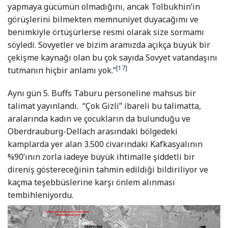
yapmaya gücümün olmadığını, ancak Tolbukhin’in
görüşlerini bilmekten memnuniyet duyacağımı ve
benimkiyle örtüşürlerse resmi olarak size sormamı
söyledi. Sovyetler ve bizim aramızda açıkça büyük bir
çekişme kaynağı olan bu çok sayıda Sovyet vatandaşını
[17]
tutmanın hiçbir anlamı yok.”
Aynı gün 5. Buffs Taburu personeline mahsus bir
talimat yayınlandı. “Çok Gizli” ibareli bu talimatta,
aralarında kadın ve çocukların da bulunduğu ve
Oberdrauburg-Dellach arasındaki bölgedeki
kamplarda yer alan 3.500 civarındaki Kafkasyalının
%90’ının zorla iadeye büyük ihtimalle şiddetli bir
direniş göstereceğinin tahmin edildiği bildiriliyor ve
kaçma teşebbüslerine karşı önlem alınması
tembihleniyordu.