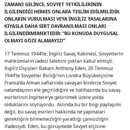
ZAMANI GELİNCE, SOVYET YETKİLİLERİNİN
İLGİLENDİĞİ HERKES ONLARA TESLİM EDİLMELİDİR.
ONLARIN VURULMASI VEYA İNGİLİZ YASALARINA
KIYASLA DAHA SERT DAVRANILMASI ONLARI
İLGİLENDİRMEMEKTEDİR: “BU KONUDA DUYGUSAL
OLMAYI GÖZE ALAMAYIZ!”
17 Temmuz 1944’te, İngiliz Savaş Kabinesi, Sovyetlerin
mahkûmların iadesi talebini çoktan kabul etmişti.
İngiliz Dışişleri Bakanı Anthony Eden, 20 Temmuz
1944’te Sovyetler Birliği’nin Londra Büyükelçisine
Fransa’da Alman saflarında savaşan binlerce Sovyet
vatandaşının ele geçirildiğini ve halihazırda bu savaş
esirlerinin İngiltere’ye getirilmek üzere yolda
olduklarını söylüyordu. Aslında bu bir bilgi paylaşımı
değil, bu savaş esirleri hakkında ne yapmaları
gerektiğini bilmemezliğin yarattığı çaresizliğin
ifadesiydi. Eden, bu görüşmede Sovyet elçisine