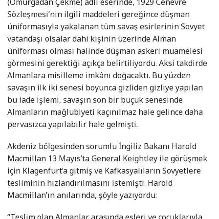
(Omurgadan Çekme) adlı eserinde, 1929 Cenevre
Sözleşmesi’nin ilgili maddeleri gereğince düşman
üniformasıyla yakalanan tüm savaş esirlerinin Sovyet
vatandaşı olsalar dahi kişinin üzerinde Alman
üniforması olması halinde düşman askeri muamelesi
görmesini gerektiği açıkça belirtiliyordu. Aksi takdirde
Almanlara misilleme imkânı doğacaktı. Bu yüzden
savaşın ilk iki senesi boyunca gizliden gizliye yapılan
bu iade işlemi, savaşın son bir buçuk senesinde
Almanların mağlubiyeti kaçınılmaz hale gelince daha
pervasızca yapılabilir hale gelmişti.
Akdeniz bölgesinden sorumlu İngiliz Bakanı Harold
Macmillan 13 Mayıs’ta General Keightley ile görüşmek
için Klagenfurt’a gitmiş ve Kafkasyalıların Sovyetlere
tesliminin hızlandırılmasını istemişti. Harold
Macmillan’ın anılarında, şöyle yazıyordu:
“Teslim olan Almanlar arasında eşleri ve çocuklarıyla