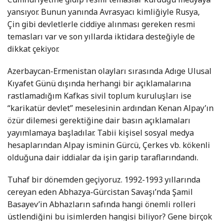
yansıyor. Bunun yanında Avrasyacı kimliğiyle Rusya,
Çin gibi devletlerle ciddiye alınması gereken resmi
temasları var ve son yıllarda iktidara desteğiyle de
dikkat çekiyor.
Azerbaycan-Ermenistan olayları sırasında Adıge Ulusal
Kıyafet Günü dışında herhangi bir açıklamalarına
rastlamadığım Kafkas sivil toplum kuruluşları ise
“karikatür devlet” meselesinin ardından Kenan Alpay’ın
özür dilemesi gerektiğine dair basın açıklamaları
yayımlamaya başladılar. Tabii kişisel sosyal medya
hesaplarından Alpay isminin Gürcü, Çerkes vb. kökenli
olduğuna dair iddialar da işin garip taraflarındandı.
Tuhaf bir dönemden geçiyoruz. 1992-1993 yıllarında
cereyan eden Abhazya-Gürcistan Savaşı’nda Şamil
Basayev’in Abhazların safında hangi önemli rolleri
üstlendiğini bu isimlerden hangisi biliyor? Gene birçok