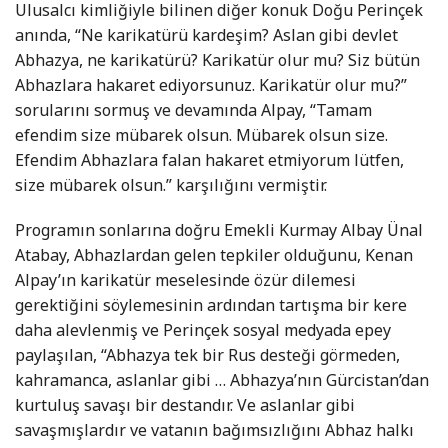
Ulusalcı kimliğiyle bilinen diğer konuk Doğu Perinçek
anında, “Ne karikatürü kardeşim? Aslan gibi devlet
Abhazya, ne karikatürü? Karikatür olur mu? Siz bütün
Abhazlara hakaret ediyorsunuz. Karikatür olur mu?”
sorularını sormuş ve devamında Alpay, “Tamam
efendim size mübarek olsun. Mübarek olsun size.
Efendim Abhazlara falan hakaret etmiyorum lütfen,
size mübarek olsun.” karşılığını vermiştir.
Programın sonlarına doğru Emekli Kurmay Albay Ünal
Atabay, Abhazlardan gelen tepkiler olduğunu, Kenan
Alpay’ın karikatür meselesinde özür dilemesi
gerektiğini söylemesinin ardından tartışma bir kere
daha alevlenmiş ve Perinçek sosyal medyada epey
paylaşılan, “Abhazya tek bir Rus desteği görmeden,
kahramanca, aslanlar gibi … Abhazya’nın Gürcistan’dan
kurtuluş savaşı bir destandır. Ve aslanlar gibi
savaşmışlardır ve vatanın bağımsızlığını Abhaz halkı