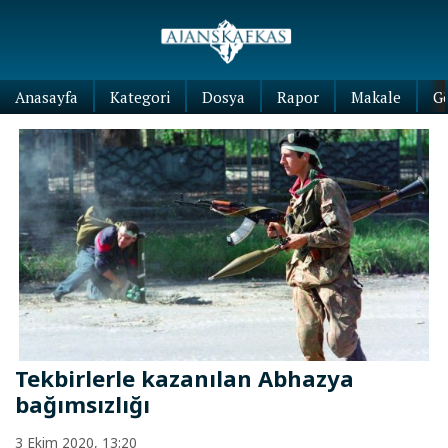
Anasayfa
Kategori
Dosya
Rapor
Makale
G
Tekbirlerle kazanılan Abhazya
bağımsızlığı
3 Ekim 2020, 13:20