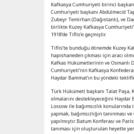
Kafkasya Cumhuriyeti birinci başkanı)
Cumhuriyeti başkanı Abdülmecid Tap
Zubeyr Temirhan (Dağıstanlı), ve Da
birlikte Kuzey Kafkasya Cumhuriyeti
1918’de Tiflis’e geçmiştir.
Tiflis’te bunduğu dönemde Kuzey Kaf
hapishaneden çıkması için aracı olmu
Kafkas Hükümetlerinin ve Osmanlı De
Cumhuriyeti’nin Kafkasya Konfederasy
Haydar Bammat’ın bu yöndeki teklifle
Türk Hükümeti başkanı Talat Paşa, K
olmalarını destekleyeceğini Haydar B
Lossow ile bağımsızlık konularında is
yapmak, bağımsızlığın tanınması ve 
yapılmıştır. Batum Konferası ve Pari
tanıması için oluşturulan heyette yer 