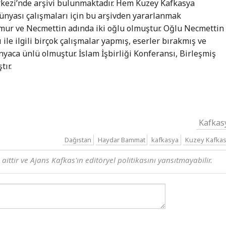
rkezi’nde arşivi bulunmaktadır. Hem Kuzey Kafkasya
ünyası çalışmaları için bu arşivden yararlanmak
ur ve Necmettin adında iki oğlu olmuştur. Oğlu Necmettin
le ilgili birçok çalışmalar yapmış, eserler bırakmış ve
nyaca ünlü olmuştur. İslam İşbirliği Konferansı, Birleşmiş
tır.
Kafkas
Dağıstan
Haydar Bammat
kafkasya
Kuzey Kafka
ttir ve Ajans Kafkas'ın editöryel politikasını yansıtmayabilir.