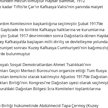
ümünden mezun olmuştur. Haydar Bammat, 1912
adar Tiflis’te Çar’ın Kafkasya Valisi’nin yanında maiyet
rdım Komitesinin başkanlığına seçilmiştir. Şubat 1917’de
aybzade ile birlikte Kafkasya halklarına ve kurumlarına
ıştır. Şubat 1917 devriminden sonra Dağıstan’a dönen Hayda
y Kafkasya’da başlayan milli diriliş ve devletleşme yolunda
ezuniyet sonrası Kuzey Kafkasya Cumhuriyeti’nin bağımsızlı
erde bulunmuştur.
syalı Sosyal Demokratlardan Ahmet Tsalıkkatı’nın
ları Geçici Merkezi Bürosu’nun organize ettiği Tüm Rusya
tan temsilcisi olarak katılmıştır. Ağustos 1917’de Dağıstan
ları Birliği’nin. Kongresi’ne Dağıstan üyesi olarak seçilmişti
ra’daki Dağıstan Bölgesi İcra Komiteleri toplantılarına
 Birliği hükümetinde Abdülmecid Tapa Çermoy (Kuzey