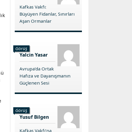
Kafkas Vakfı:
Büyüyen Fidanlar, Sınırları
lık
Aşan Ormanlar
Görüş
Yalcin Yasar
ı
Avrupa’da Ortak
şü
Hafıza ve Dayanışmanın
u
Güçlenen Sesi
e
Görüş
Yusuf Bilgen
Kafkas Vakfı’na