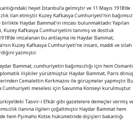
nlığındaki heyet İstanbul’a gelmiştir ve 11 Mayıs 1918’de
lık ilan etmiştir. Kuzey Kafkasya Cumhuriyeti’nin bağımsız
 birlikte Haydar Bammat’ın imzası bulunmaktadır. Yapılan
i, Kuzey Kafkasya Cumhuriyetini tanımış ve dostluk
 1918’de imzalanan bu antlaşma ile Haydar Bammat,
’nın Kuzey Kafkasya Cumhuriyeti’ne insani, maddi ve silah
diğini yazmıştır.
aydar Bammat, cumhuriyetin bağımsızlığı için hem Osmanl
 diplomatik ilişkiler yürütmüştür. Haydar Bammat, Paris dönü
ilerinden Cemalettin Korkmazov ile görüşmeler yapmıştır. B
a Cumhuriyeti meselesi için Savunma Konseyi kurulmuştur.
kiye’deki Tasvir-i Efkâr gibi gazetelere demeçler vermiş v
msızlık ilanına ilgileri çoğaltmıştır. Haydar Bammat hem
e hem Pşımaho Kotse hükümetinde dışişleri bakanlığı