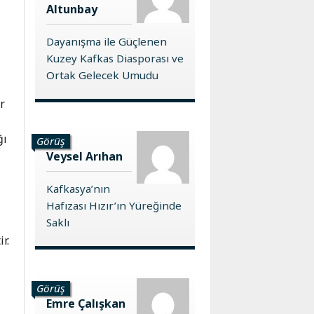
Altunbay
Dayanışma ile Güçlenen
Kuzey Kafkas Diasporası ve
Ortak Gelecek Umudu
r
ğı
Görüş
Veysel Arıhan
Kafkasya’nın
Hafızası Hızır’ın Yüreğinde
Saklı
r.
Görüş
Emre Çalışkan