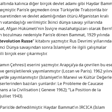
 altında kalınca diğer birçok devlet adamı gibi Haydar Bam
geçmiştir. Paris’e geçmeden önce Türkiye’de Trabzon’da bir
cesaretinden ve devlet adamlığından ötürü Afganistan kralı
vatandaşlığı verilmiştir. İkinci dünya savaşı yıllarında
t, Afgan Hükümeti’nin İsviçre maslahatgüzarı olarak Bern
nın bozulması nedeniyle Paris’e dönen Bammat, 1929 yılında
Revolution Russe
” kitabını yazmıştır. Rus Devrimi yıllarında
inci Dünya savaşından sonra İslamiyet ile ilgili çalışmalar
li birçok eser çıkarmıştır.
slamın Çehresi) eserini yazmıştır. Arapça’ya da çevrilen bu es
ve genişletilerek yayımlanmıştır (Lozan ve Paris). 1962 yılı
ye’de yayımlanmıştır (İslamiyet’in Manevi ve Kültür Değerler
serlerinden bazıları şunlardır: Le Probleme de Caucase
s a la Civilisation ( Geneve 1962); “La Position de la
ulliet 1943).
Paris’de defnedilmiştir. Haydar Bammat’ın IRCICA (İslam