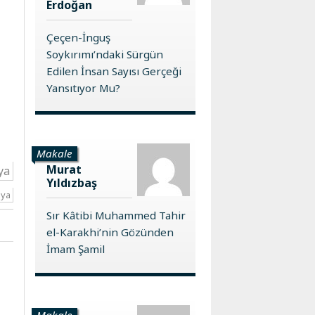
Erdoğan
Çeçen-İnguş
Soykırımı’ndaki Sürgün
Edilen İnsan Sayısı Gerçeği
Yansıtıyor Mu?
Makale
Murat
ya
Yıldızbaş
sya
Sır Kâtibi Muhammed Tahir
el-Karakhi’nin Gözünden
İmam Şamil
Makale