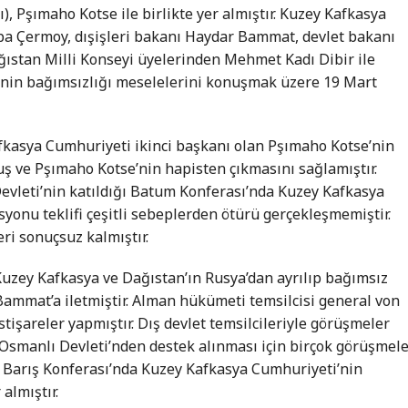
, Pşımaho Kotse ile birlikte yer almıştır. Kuzey Kafkasya
a Çermoy, dışişleri bakanı Haydar Bammat, devlet bakanı
ğıstan Milli Konseyi üyelerinden Mehmet Kadı Dibir ile
’nin bağımsızlığı meselelerini konuşmak üzere 19 Mart
kasya Cumhuriyeti ikinci başkanı olan Pşımaho Kotse’nin
ş ve Pşımaho Kotse’nin hapisten çıkmasını sağlamıştır.
vleti’nin katıldığı Batum Konferası’nda Kuzey Kafkasya
onu teklifi çeşitli sebeplerden ötürü gerçekleşmemiştir.
ri sonuçsuz kalmıştır.
uzey Kafkasya ve Dağıstan’ın Rusya’dan ayrılıp bağımsız
ammat’a iletmiştir. Alman hükümeti temsilcisi general von
tişareler yapmıştır. Dış devlet temsilcileriyle görüşmeler
Osmanlı Devleti’nden destek alınması için birçok görüşmel
s Barış Konferası’nda Kuzey Kafkasya Cumhuriyeti’nin
almıştır.