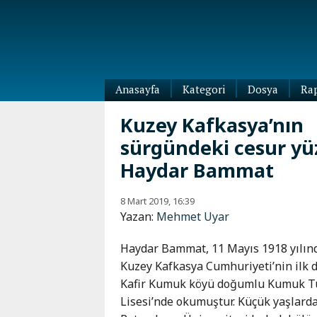
Anasayfa
Kategori
Dosya
Ra
Diaspora
Kuzey Kafkasya’nın
Dünya
sürgündeki cesur yü
Kafkasya
Abhazya
Kafkas-
Haydar Bammat
Ötesi
Adıgey
Azerbaycan
Çeçenya
8 Mart 2019, 16:39
Yazan:
Mehmet Uyar
Ermenistan
Dağıstan
Gürcistan
Güney
Haydar Bammat, 11 Mayıs 1918 yılın
Osetya
Kuzey Kafkasya Cumhuriyeti’nin ilk d
İnguşetya
Kafir Kumuk köyü doğumlu Kumuk Türk
Kabardey-
Lisesi’nde okumuştur. Küçük yaşlarda 
Balkar