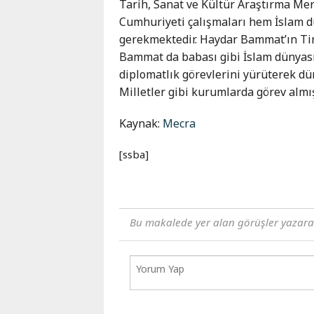
Tarih, Sanat ve Kültür Araştırma Me
Cumhuriyeti çalışmaları hem İslam d
gerekmektedir. Haydar Bammat’ın Tim
Bammat da babası gibi İslam dünyası i
diplomatlık görevlerini yürüterek dü
Milletler gibi kurumlarda görev almış
Kaynak:
Mecra
[ssba]
Bu makalede yer alan görüşler yazara ai