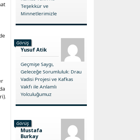
mat
Teşekkür ve
Minnetlerimizle
’de
Görüş
Yusuf Atik
Geçmişe Saygı,
Geleceğe Sorumluluk: Drau
Vadisi Projesi ve Kafkas
er
Vakfı ile Anlamlı
nda
Yolculuğumuz
i).
Görüş
Mustafa
Burkay