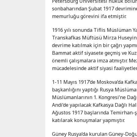
Petersburg Üniversitesi hukuk böl
Karaçay-
sonbaharından Şubat 1917 devrimine k
Çerkes
memurluğu görevini ifa etmiştir.
Krasnodar
Kray
1916 yılı sonunda Tiflis Müslüman Ya
Kuzey
Transkafkas Müftüsü Mirza Huseyin G
Osetya
devrime katılmak için bir çağrı yapm
Stavropol
Bammat aktif siyasete geçmiş ve Kuze
Kray
önemli çalışmalara imza atmıştır. M
mücadelesinde aktif siyasi faaliyetl
1-11 Mayıs 1917’de Moskova’da Kafka
başkanlığını yaptığı Rusya Müslüman
Müslümanlarının 1. Kongresi’ne Dağıs
Andi’de yapılacak Kafkasya Dağlı Halk
Ağustos 1917 başlarında Temirhan-şu
katılarak konuşmalar yapmıştır.
Güney Rusya’da kurulan Güney-Doğu