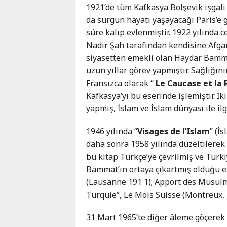
1921’de tüm Kafkasya Bolşevik işgali
da sürgün hayatı yaşayacağı Paris’e 
süre kalıp evlenmiştir. 1922 yılında 
Nadir Şah tarafından kendisine Afgan 
siyasetten emekli olan Haydar Bamma
uzun yıllar görev yapmıştır. Sağlığı
Fransızca olarak “
Le Caucase et la 
Kafkasya’yı bu eserinde işlemiştir. İk
yapmış, İslam ve İslam dünyası ile ilgi
1946 yılında “
Visages de l’Islam
” (İ
daha sonra 1958 yılında düzeltilerek 
bu kitap Türkçe’ye çevrilmiş ve Türki
Bammat’ın ortaya çıkartmış olduğu e
(Lausanne 191 1); Apport des Musulman
Turquie”, Le Mois Suisse (Montreux, J
31 Mart 1965’te diğer âleme göçerek 