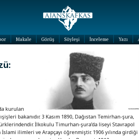
por
Makale
Görüş
Söyleşi
İnceleme
Yazı
Köşe
Yazıları
zü:
Blog
Yazıları
da kurulan
ışişleri bakanıdır. 3 Kasım 1890, Dağıstan Temirhan-şura,
lerindendir. İlkokulu Timurhan-şura’da liseyi Stavrapol
İslami ilimleri ve Arapçayı öğrenmiştir. 1906 yılında girdiği