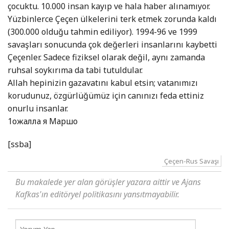
çocuktu. 10.000 insan kayıp ve hala haber alınamıyor.
Yüzbinlerce Çeçen ülkelerini terk etmek zorunda kaldı
(300.000 olduğu tahmin ediliyor). 1994-96 ve 1999
savaşları sonucunda çok değerleri insanlarını kaybetti
Çeçenler. Sadece fiziksel olarak değil, aynı zamanda
ruhsal soykırıma da tabi tutuldular.
Allah hepinizin gazavatını kabul etsin; vatanımızı
korudunuz, özgürlüğümüz için canınızı feda ettiniz
onurlu insanlar.
1ожалла я Маршо
[ssba]
Çeçen-Rus Savaşı
Bu makalede yer alan görüşler yazara aittir ve Ajans
Kafkas'ın editöryel politikasını yansıtmayabilir.