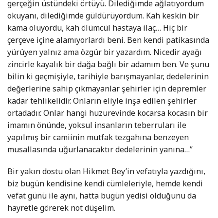
gerçeğin üstündeki örtüyü. Dilediğimde ağlatıyordum
okuyanı, dilediğimde güldürüyordum. Kah keskin bir
kama oluyordu, kah ölümcül hastaya ilaç… Hiç bir
çerçeve içine alamıyorlardı beni. Ben kendi patikasında
yürüyen yalnız ama özgür bir yazardım. Nicedir ayağı
zincirle kayalık bir dağa bağlı bir adamım ben. Ve şunu
bilin ki geçmişiyle, tarihiyle barışmayanlar, dedelerinin
değerlerine sahip çıkmayanlar şehirler için depremler
kadar tehlikelidir. Onların eliyle inşa edilen şehirler
ortadadır. Onlar hangi huzurevinde kocarsa kocasın bir
imamın önünde, yoksul insanların teberruları ile
yapılmış bir camiinin mutfak tezgahına benzeyen
musallasında uğurlanacaktır dedelerinin yanına…”
Bir yakın dostu olan Hikmet Bey’in vefatıyla yazdığını,
biz bugün kendisine kendi cümleleriyle, hemde kendi
vefat günü ile aynı, hatta bugün yedisi olduğunu da
hayretle görerek not düşelim.