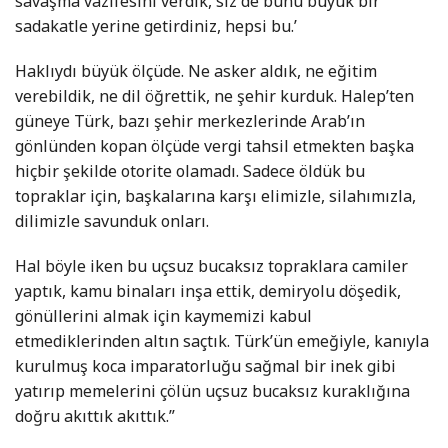
savaşma vazifesini verdik, siz de bunu büyük bir
sadakatle yerine getirdiniz, hepsi bu.’
Haklıydı büyük ölçüde. Ne asker aldık, ne eğitim
verebildik, ne dil öğrettik, ne şehir kurduk. Halep’ten
güneye Türk, bazı şehir merkezlerinde Arab’ın
gönlünden kopan ölçüde vergi tahsil etmekten başka
hiçbir şekilde otorite olamadı. Sadece öldük bu
topraklar için, başkalarına karşı elimizle, silahımızla,
dilimizle savunduk onları.
Hal böyle iken bu uçsuz bucaksız topraklara camiler
yaptık, kamu binaları inşa ettik, demiryolu döşedik,
gönüllerini almak için kaymemizi kabul
etmediklerinden altın saçtık. Türk’ün emeğiyle, kanıyla
kurulmuş koca imparatorluğu sağmal bir inek gibi
yatırıp memelerini çölün uçsuz bucaksız kuraklığına
doğru akıttık akıttık.”