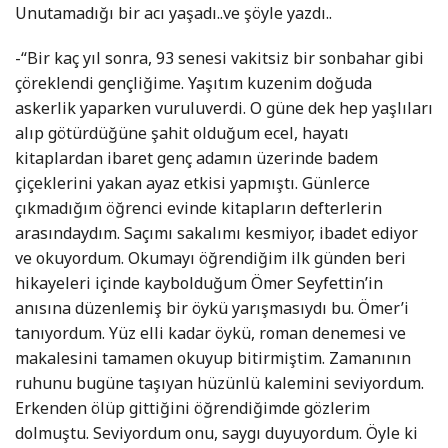
Unutamadığı bir acı yaşadı..ve şöyle yazdı..
-“Bir kaç yıl sonra, 93 senesi vakitsiz bir sonbahar gibi
çöreklendi gençliğime. Yaşıtım kuzenim doğuda
askerlik yaparken vuruluverdi. O güne dek hep yaşlıları
alıp götürdüğüne şahit olduğum ecel, hayatı
kitaplardan ibaret genç adamın üzerinde badem
çiçeklerini yakan ayaz etkisi yapmıştı. Günlerce
çıkmadığım öğrenci evinde kitapların defterlerin
arasındaydım. Saçımı sakalımı kesmiyor, ibadet ediyor
ve okuyordum. Okumayı öğrendiğim ilk günden beri
hikayeleri içinde kaybolduğum Ömer Seyfettin’in
anısına düzenlemiş bir öykü yarışmasıydı bu. Ömer’i
tanıyordum. Yüz elli kadar öykü, roman denemesi ve
makalesini tamamen okuyup bitirmiştim. Zamanının
ruhunu bugüne taşıyan hüzünlü kalemini seviyordum.
Erkenden ölüp gittiğini öğrendiğimde gözlerim
dolmuştu. Seviyordum onu, saygı duyuyordum. Öyle ki