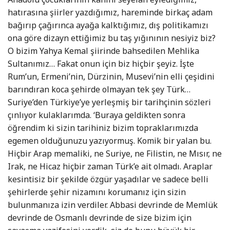
hatırasına şiirler yazdığımız, hareminde birkaç adam
bağırıp çağırınca ayağa kalktığımız, dış politikamızı
ona göre dizayn ettiğimiz bu taş yığınının nesiyiz biz?
O bizim Yahya Kemal şiirinde bahsedilen Mehlika
Sultanımız… Fakat onun için biz hiçbir şeyiz. İşte
Rum’un, Ermeni’nin, Dürzinin, Musevi’nin elli çeşidini
barındıran koca şehirde olmayan tek şey Türk…
Suriye’den Türkiye’ye yerleşmiş bir tarihçinin sözleri
çınlıyor kulaklarımda. ‘Buraya geldikten sonra
öğrendim ki sizin tarihiniz bizim topraklarımızda
egemen olduğunuzu yazıyormuş. Komik bir yalan bu.
Hiçbir Arap memaliki, ne Suriye, ne Filistin, ne Mısır, ne
Irak, ne Hicaz hiçbir zaman Türk’e ait olmadı. Araplar
kesintisiz bir şekilde özgür yaşadılar ve sadece belli
şehirlerde şehir nizamını korumanız için sizin
bulunmanıza izin verdiler. Abbasi devrinde de Memlük
devrinde de Osmanlı devrinde de size bizim için