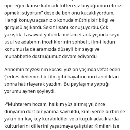
öpeceğim kimse kalmadı lütfen siz büyüğümün elinizi
öpmek istiyorum” dese de ben onu kucaklıyordum.
Hangi konuyu açsanız o konuda müthiş bir bilgi ve
görgüsü aşikardı. Sekiz lisanı konuşuyordu. Çok
yazıştık. Tasavvuf yolunda melamet anlayışında seyir
usul ve adabının inceliklerinin sohbeti, ilm-i ledün
konumuzla da aramızda düzeyli bir saygı ve
muhabbetle dostluğumuz devam ediyordu.
Annemin teyzesinin kocası yüz on yaşında vefat eden
Çerkes dedemin bir film gibi hayatını onu tanıdıktan
sonra hatırlayarak yazdım. Bu paylaşıma yaptığı
yorumu aynen şöyleydi.
-“Muhterem hocam, halkım yüz altmış yıl önce
dünyanın dört bir yanına savruldu, kimi yerde birbirine
yakın bir kaç köy kurabildiler ve o küçük adacıklarda
kültürlerini dillerini yaşatmaya çalıştılar. Kimileri ise