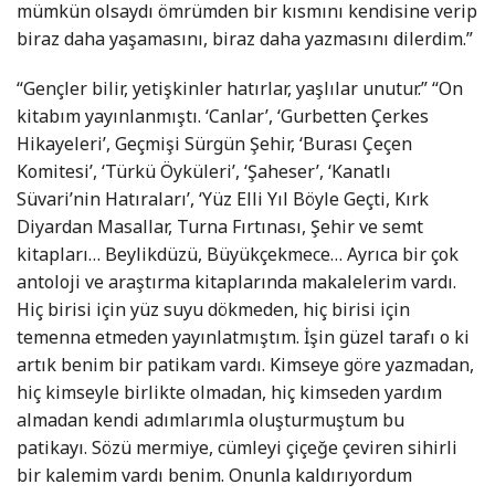
mümkün olsaydı ömrümden bir kısmını kendisine verip
biraz daha yaşamasını, biraz daha yazmasını dilerdim.”
“Gençler bilir, yetişkinler hatırlar, yaşlılar unutur.” “On
kitabım yayınlanmıştı. ‘Canlar’, ‘Gurbetten Çerkes
Hikayeleri’, Geçmişi Sürgün Şehir, ‘Burası Çeçen
Komitesi’, ‘Türkü Öyküleri’, ‘Şaheser’, ‘Kanatlı
Süvari’nin Hatıraları’, ‘Yüz Elli Yıl Böyle Geçti, Kırk
Diyardan Masallar, Turna Fırtınası, Şehir ve semt
kitapları… Beylikdüzü, Büyükçekmece… Ayrıca bir çok
antoloji ve araştırma kitaplarında makalelerim vardı.
Hiç birisi için yüz suyu dökmeden, hiç birisi için
temenna etmeden yayınlatmıştım. İşin güzel tarafı o ki
artık benim bir patikam vardı. Kimseye göre yazmadan,
hiç kimseyle birlikte olmadan, hiç kimseden yardım
almadan kendi adımlarımla oluşturmuştum bu
patikayı. Sözü mermiye, cümleyi çiçeğe çeviren sihirli
bir kalemim vardı benim. Onunla kaldırıyordum