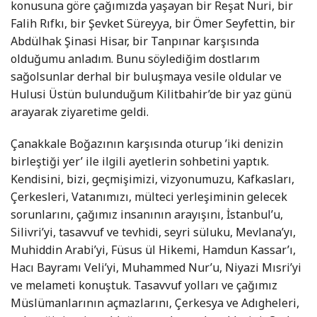
konusuna göre çağımızda yaşayan bir Reşat Nuri, bir
Falih Rıfkı, bir Şevket Süreyya, bir Ömer Seyfettin, bir
Abdülhak Şinasi Hisar, bir Tanpınar karşısında
olduğumu anladım. Bunu söylediğim dostlarım
sağolsunlar derhal bir buluşmaya vesile oldular ve
Hulusi Üstün bulunduğum Kilitbahir’de bir yaz günü
arayarak ziyaretime geldi.
Çanakkale Boğazının karşısında oturup ’iki denizin
birleştiği yer’ ile ilgili ayetlerin sohbetini yaptık.
Kendisini, bizi, geçmişimizi, vizyonumuzu, Kafkasları,
Çerkesleri, Vatanımızı, mülteci yerleşiminin gelecek
sorunlarını, çağımız insanının arayışını, İstanbul’u,
Silivri’yi, tasavvuf ve tevhidi, seyri süluku, Mevlana’yı,
Muhiddin Arabi’yi, Füsus ül Hikemi, Hamdun Kassar’ı,
Hacı Bayramı Veli’yi, Muhammed Nur’u, Niyazi Mısri’yi
ve melameti konuştuk. Tasavvuf yolları ve çağımız
Müslümanlarının açmazlarını, Çerkesya ve Adıgheleri,