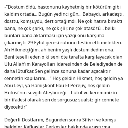
-“Dostum öldü, bastonunu kaybetmiş bir kötürüm gibi
kaldım ortada… Bugün yedinci gün… Babaydı, arkadaştı,
dosttu, komşuydu, dert ortağımdı. Ne çok hatıra bıraktı
bana, ne çok şarkı, ne çok şiir, ne çok atasözü… belki
bunları bana aktarması için yazgı onu karşıma
çıkarmıştı. 29 Eylül gecesi ruhunu teslim etti meleklere.
Ah Hikmetçiğim, ah benim yaşlı dostum dedim ona.
Beni teselli eden o ki seni öte tarafta karşılayacak olan
Ulu Allah’ım Karayolları idaresinden de Belediyeden de
daha lütufkar. Sen gelince sonuna kadar açacaktır
cennetin kapılarını… “ Hoş geldin Hikmet, hoş geldin ya
Abu Leyl, ya Hamişkont Ebu El Perejiy, hoş geldin
Hulusi’nin sevgili Ateşböceği… Lütuf ve keremimizin
bir ifadesi olarak sen de sorgusuz sualsiz gir cennete
diyecektir.”
Değerli Dostlarım, Bugünden sonra Silivri ve komşu
beldeler, Kafkaslar, Çerkesler hakkında araştırma