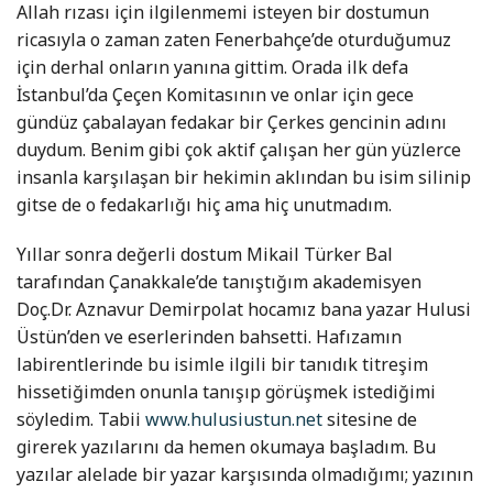
Allah rızası için ilgilenmemi isteyen bir dostumun
ricasıyla o zaman zaten Fenerbahçe’de oturduğumuz
için derhal onların yanına gittim. Orada ilk defa
İstanbul’da Çeçen Komitasının ve onlar için gece
gündüz çabalayan fedakar bir Çerkes gencinin adını
duydum. Benim gibi çok aktif çalışan her gün yüzlerce
insanla karşılaşan bir hekimin aklından bu isim silinip
gitse de o fedakarlığı hiç ama hiç unutmadım.
Yıllar sonra değerli dostum Mikail Türker Bal
tarafından Çanakkale’de tanıştığım akademisyen
Doç.Dr. Aznavur Demirpolat hocamız bana yazar Hulusi
Üstün’den ve eserlerinden bahsetti. Hafızamın
labirentlerinde bu isimle ilgili bir tanıdık titreşim
hissetiğimden onunla tanışıp görüşmek istediğimi
söyledim. Tabii
www.hulusiustun.net
sitesine de
girerek yazılarını da hemen okumaya başladım. Bu
yazılar alelade bir yazar karşısında olmadığımı; yazının