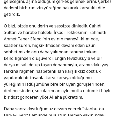
geleceğini, aşina olduğum çerkes geleneklerini, Çerkes
dedemi birbirimizin yüreğine bakarak karşılıklı dile
getirdik.
O bizi, bizde onu derin ve sessizce dinledik. Cahidi
Sultan ve harabe haldeki İrşadi Tekkesinin, rahmetli
Ahmet Taner Efendi’nin evinin manevî ikliminde,
saatler süren, hiç sıkılmadan devam eden uzun
sohbetimizde onu daha yakından tanıma imkanı
kendiliğinden oluşuverdi. Engin tevazusuyla ve bir
derya misali dolup taşan donanımıyla, aramızdaki yaş
farkına rağmen hasbetenlillah karşılıksız dostluk
yapılacak bir insanla karşı karşıya olduğumu,
yüreğimin izdüşümüne bire bir uyan görüşlerinden,
dinlemesinden, sorularından öyle mutlu oldum ki böyle
bir dost gönderen yüce Allaha şükrettim.
Daha sonra dostluğumuz devam ederek İstanbul’da
Hırka-i Şerif Camiinde buluştuk. Hemen yakınındaki