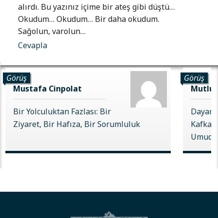
alırdı. Bu yazınız içime bir ateş gibi düştü…
Okudum… Okudum… Bir daha okudum.
Sağolun, varolun…
Cevapla
Görüş
Görüş
Mustafa Cinpolat
Mutlu 
Bir Yolculuktan Fazlası: Bir
Dayanı
Ziyaret, Bir Hafıza, Bir Sorumluluk
Kafkas 
Umudu