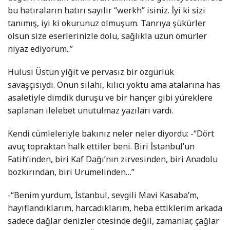
bu hatıraların hatırı sayılır “werkh” isiniz. İyi ki sizi
tanımış, iyi ki okurunuz olmuşum. Tanrıya şükürler
olsun size eserlerinizle dolu, sağlıkla uzun ömürler
niyaz ediyorum..”
Hulusi Üstün yiğit ve pervasız bir özgürlük
savaşçısıydı. Onun silahı, kılıcı yoktu ama atalarına has
asaletiyle dimdik duruşu ve bir hançer gibi yüreklere
saplanan ilelebet unutulmaz yazıları vardı.
Kendi cümleleriyle bakınız neler neler diyordu: -“Dört
avuç topraktan halk ettiler beni. Biri İstanbul’un
Fatih’inden, biri Kaf Dağı’nın zirvesinden, biri Anadolu
bozkırından, biri Urumelinden…”
-“Benim yurdum, İstanbul, sevgili Mavi Kasaba’m,
hayıflandıklarım, harcadıklarım, heba ettiklerim arkada
sadece dağlar denizler ötesinde değil, zamanlar, çağlar