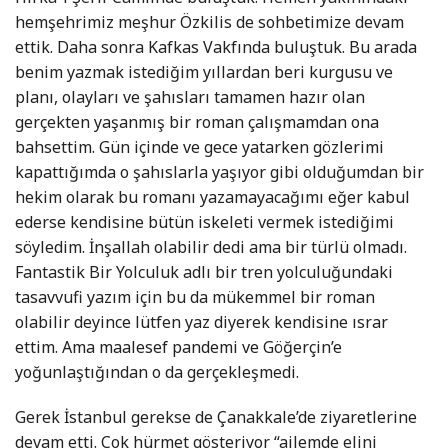
hemşehrimiz meşhur Özkilis de sohbetimize devam
ettik. Daha sonra Kafkas Vakfında buluştuk. Bu arada
benim yazmak istediğim yıllardan beri kurgusu ve
planı, olayları ve şahısları tamamen hazır olan
gerçekten yaşanmış bir roman çalışmamdan ona
bahsettim. Gün içinde ve gece yatarken gözlerimi
kapattığımda o şahıslarla yaşıyor gibi olduğumdan bir
hekim olarak bu romanı yazamayacağımı eğer kabul
ederse kendisine bütün iskeleti vermek istediğimi
söyledim. İnşallah olabilir dedi ama bir türlü olmadı.
Fantastik Bir Yolculuk adlı bir tren yolculuğundaki
tasavvufi yazım için bu da mükemmel bir roman
olabilir deyince lütfen yaz diyerek kendisine ısrar
ettim. Ama maalesef pandemi ve Göğerçin’e
yoğunlaştığından o da gerçekleşmedi.
Gerek İstanbul gerekse de Çanakkale’de ziyaretlerine
devam etti. Çok hürmet gösteriyor “ailemde elini