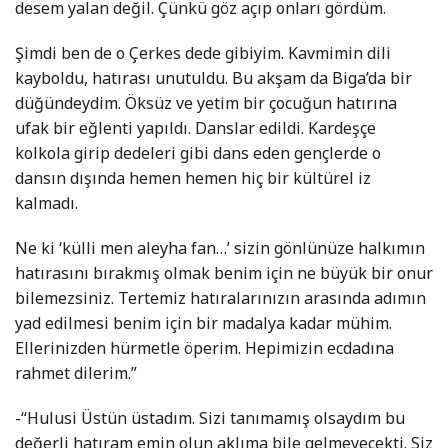
desem yalan değil. Çünkü göz açıp onları gördüm.
Şimdi ben de o Çerkes dede gibiyim. Kavmimin dili
kayboldu, hatırası unutuldu. Bu akşam da Biga’da bir
düğündeydim. Öksüz ve yetim bir çocuğun hatırına
ufak bir eğlenti yapıldı. Danslar edildi. Kardeşçe
kolkola girip dedeleri gibi dans eden gençlerde o
dansın dışında hemen hemen hiç bir kültürel iz
kalmadı.
Ne ki ‘külli men aleyha fan…’ sizin gönlünüze halkımın
hatırasını bırakmış olmak benim için ne büyük bir onur
bilemezsiniz. Tertemiz hatıralarınızın arasında adımın
yad edilmesi benim için bir madalya kadar mühim.
Ellerinizden hürmetle öperim. Hepimizin ecdadına
rahmet dilerim.”
-“Hulusi Üstün üstadım. Sizi tanımamış olsaydım bu
değerli hatıram emin olun aklıma bile gelmeyecekti. Siz