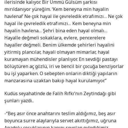
ilerisinde kalıyor. Bir Ümmü Gülsüm şarkısı
mırıldanıyor yüreğim. ‘Kem beneyna min hayalin
havlena!’ Ne çok hayal ile çevreledik etrafımızı… Ne çok
hayal ile çevreledik etrafımızı… Kem beneyna min
hayalin havlena… Şehri bina eden hayal olmalı…
Hayalle değmeli sokaklara, evlere, pencerelere
hayaller değmeli. Benim ülkemde şehirleri hayalini
yitirmiş plancılar, hayali olmayan mimarlar, hayal
kuramayan mühendisler planlıyor. En sevdiği pastayı
bölüştüren aç gözlü, iri ve bencil bir çocuğa benziyorlar
bu işi yaparken. O sebepten onların diktiği yapıların
manzarasına uzaktan bakıp hayal kurulamıyor.”
Kudüs seyahatinde de Falih Rıfkı’nın Zeytindağı gibi
şunları yazdı..
-“Beş asır önce anahtarını teslim aldığımız, beş asır
boyunca surre alaylarıyla servet akıttığımız, uğruna
Anadolu çocuklarının kanını seyelan eylediğimiz,