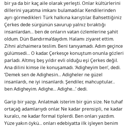
bir ya da bir kaç aile olarak yerleşti. Onlar kültürlerini
dillerini yaşatma imkanı bulamadılar. Kendilerinden
ayrı görmedikleri Türk halkına karıştılar. Bahsettiğiniz
Çerkes dede sürgünün savurup yalnız bıraktığı
insanlardan… ben de onların vatan özlemlerine şahit
oldum. Dün Bandırma’daydım. Halamı ziyaret ettim.
Zihni alzhaimera teslim. Beni tanıyamadı. Adım geçince
gülümsedi… O kadar. Çerkesçe konuştum onunla gözleri
parladı. Altmış beş yıldır evli olduğu eşi Çerkes değil.
Ana dilini kimse ile konuşamadı. ‘Adigheyim ben’, dedi.
‘Demek sen de Adighesin… Adigheler ne güzel
insanlardı, ne iyi insanlardı. Şendiler, mahcuptular…
ben Adigheyim. Adighe… Adighe…’ dedi.
Garip bir yazgı. Anlatmak isterim bir gün size. Ne tuhaf
ortaçağ adamlarıydı onlar. Ne kadar prensipli, ne kadar
kuralcı, ne kadar formal tiplerdi. Ben onları yazdım.
Yüze yakın öykü… onları edebiyatta ilk işleyen benim