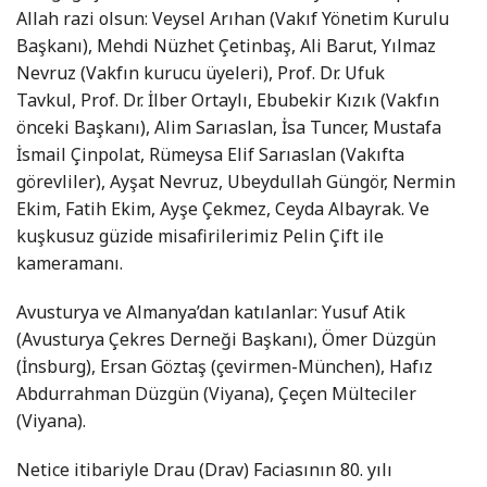
Allah razi olsun: Veysel Arıhan (Vakıf Yönetim Kurulu
Başkanı), Mehdi Nüzhet Çetinbaş, Ali Barut, Yılmaz
Nevruz (Vakfın kurucu üyeleri), Prof. Dr. Ufuk
Tavkul, Prof. Dr. İlber Ortaylı, Ebubekir Kızık (Vakfın
önceki Başkanı), Alim Sarıaslan, İsa Tuncer, Mustafa
İsmail Çinpolat, Rümeysa Elif Sarıaslan (Vakıfta
görevliler), Ayşat Nevruz, Ubeydullah Güngör, Nermin
Ekim, Fatih Ekim, Ayşe Çekmez, Ceyda Albayrak. Ve
kuşkusuz güzide misafirilerimiz Pelin Çift ile
kameramanı.
Avusturya ve Almanya’dan katılanlar: Yusuf Atik
(Avusturya Çekres Derneği Başkanı), Ömer Düzgün
(İnsburg), Ersan Göztaş (çevirmen-München), Hafız
Abdurrahman Düzgün (Viyana), Çeçen Mülteciler
(Viyana).
Netice itibariyle Drau (Drav) Faciasının 80. yılı