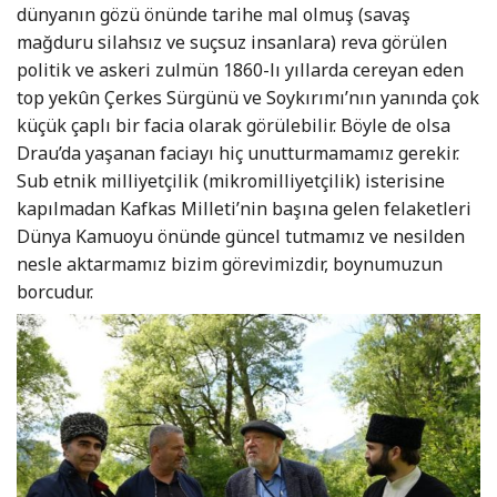
dünyanın gözü önünde tarihe mal olmuş (savaş
mağduru silahsız ve suçsuz insanlara) reva görülen
politik ve askeri zulmün 1860-lı yıllarda cereyan eden
top yekûn Çerkes Sürgünü ve Soykırımı’nın yanında çok
küçük çaplı bir facia olarak görülebilir. Böyle de olsa
Drau’da yaşanan faciayı hiç unutturmamamız gerekir.
Sub etnik milliyetçilik (mikromilliyetçilik) isterisine
kapılmadan Kafkas Milleti’nin başına gelen felaketleri
Dünya Kamuoyu önünde güncel tutmamız ve nesilden
nesle aktarmamız bizim görevimizdir, boynumuzun
borcudur.