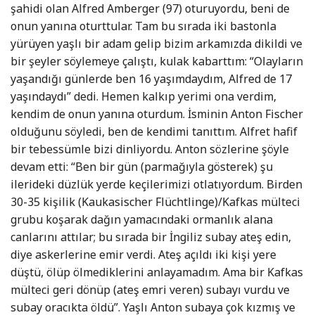
şahidi olan Alfred Amberger (97) oturuyordu, beni de
onun yanına oturttular. Tam bu sırada iki bastonla
yürüyen yaşlı bir adam gelip bizim arkamızda dikildi ve
bir şeyler söylemeye çalıştı, kulak kabarttım: “Olayların
yaşandığı günlerde ben 16 yaşımdaydım, Alfred de 17
yaşındaydı” dedi. Hemen kalkıp yerimi ona verdim,
kendim de onun yanına oturdum. İsminin Anton Fischer
olduğunu söyledi, ben de kendimi tanıttım. Alfret hafif
bir tebessümle bizi dinliyordu. Anton sözlerine şöyle
devam etti: “Ben bir gün (parmağıyla gösterek) şu
ilerideki düzlük yerde keçilerimizi otlatıyordum. Birden
30-35 kişilik (Kaukasischer Flüchtlinge)/Kafkas mülteci
grubu koşarak dağın yamacındaki ormanlık alana
canlarını attılar; bu sırada bir İngiliz subay ateş edin,
diye askerlerine emir verdi. Ateş açıldı iki kişi yere
düştü, ölüp ölmediklerini anlayamadım. Ama bir Kafkas
mülteci geri dönüp (ateş emri veren) subayı vurdu ve
subay oracıkta öldü”. Yaşlı Anton subaya çok kızmış ve