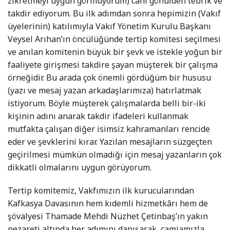
zikretmeyi uygun görmüyorum) canı gönülden tebrik ve
takdir ediyorum. Bu ilk adımdan sonra hepimizin (Vakıf
üyelerinin) katılımıyla Vakıf Yönetim Kurulu Başkanı
Veysel Arıhan’ın öncülüğünde tertip komitesi seçilmesi
ve anılan komitenin büyük bir şevk ve istekle yoğun bir
faaliyete girişmesi takdire şayan müşterek bir çalışma
örneğidir. Bu arada çok önemli gördüğüm bir hususu
(yazı ve mesaj yazan arkadaşlarımıza) hatırlatmak
istiyorum. Böyle müşterek çalışmalarda belli bir-iki
kişinin adını anarak takdir ifadeleri kullanmak
mutfakta çalışan diğer isimsiz kahramanları rencide
eder ve şevklerini kırar. Yazılan mesajların süzgeçten
geçirilmesi mümkün olmadığı için mesaj yazanların çok
dikkatli olmalarını uygun görüyorum.
Tertip komitemiz, Vakfımızın ilk kurucularından
Kafkasya Davasının hem kıdemli hizmetkârı hem de
şövalyesi Thamade Mehdi Nüzhet Çetinbaş’ın yakın
nezareti altında her adımını danışarak, camiamızla