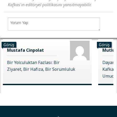
Kafkas'ın editöryel politikasını yansıtmayabilir.
Görüş
Görüş
Mustafa Cinpolat
Mutlu 
Bir Yolculuktan Fazlası: Bir
Dayanı
Ziyaret, Bir Hafıza, Bir Sorumluluk
Kafkas 
Umudu