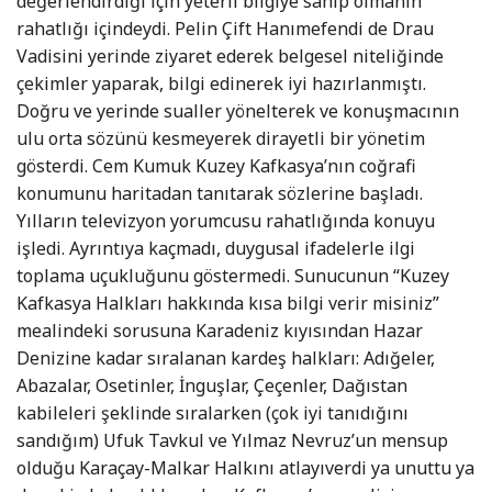
değerlendirdiği için yeterli bilgiye sahip olmanın
rahatlığı içindeydi. Pelin Çift Hanımefendi de Drau
Vadisini yerinde ziyaret ederek belgesel niteliğinde
çekimler yaparak, bilgi edinerek iyi hazırlanmıştı.
Doğru ve yerinde sualler yönelterek ve konuşmacının
ulu orta sözünü kesmeyerek dirayetli bir yönetim
gösterdi. Cem Kumuk Kuzey Kafkasya’nın coğrafi
konumunu haritadan tanıtarak sözlerine başladı.
Yılların televizyon yorumcusu rahatlığında konuyu
işledi. Ayrıntıya kaçmadı, duygusal ifadelerle ilgi
toplama uçukluğunu göstermedi. Sunucunun “Kuzey
Kafkasya Halkları hakkında kısa bilgi verir misiniz”
mealindeki sorusuna Karadeniz kıyısından Hazar
Denizine kadar sıralanan kardeş halkları: Adığeler,
Abazalar, Osetinler, İnguşlar, Çeçenler, Dağıstan
kabileleri şeklinde sıralarken (çok iyi tanıdığını
sandığım) Ufuk Tavkul ve Yılmaz Nevruz’un mensup
olduğu Karaçay-Malkar Halkını atlayıverdi ya unuttu ya