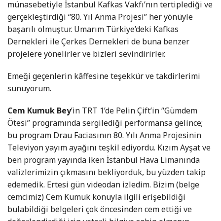
münasebetiyle İstanbul Kafkas Vakfı’nın tertiplediği ve
gerçekleştirdiği “80. Yıl Anma Projesi” her yönüyle
başarılı olmuştur. Umarım Türkiye’deki Kafkas
Dernekleri ile Çerkes Dernekleri de buna benzer
projelere yönelirler ve bizleri sevindirirler.
Emeği geçenlerin kâffesine teşekkür ve takdirlerimi
sunuyorum.
Cem Kumuk Bey
’in TRT 1’de Pelin Çift’in “Gümdem
Ötesi” programında sergilediği performansa gelince;
bu program Drau Faciasının 80. Yılı Anma Projesinin
Televiyon yayım ayağını teşkil ediyordu. Kızım Ayşat ve
ben program yayında iken İstanbul Hava Limanında
valizlerimizin çıkmasını bekliyorduk, bu yüzden takip
edemedik. Ertesi gün videodan izledim. Bizim (belge
cemcimiz) Cem Kumuk konuyla ilgili erişebildiği
bulabildiği belgeleri çok öncesinden cem ettiği ve