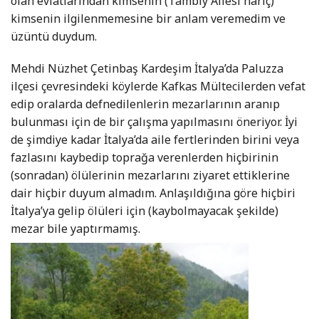
olan evlatlarından kimsenin (Tambiy Ailesi hariç)
kimsenin ilgilenmemesine bir anlam veremedim ve
üzüntü duydum.
Mehdi Nüzhet Çetinbaş Kardeşim İtalya’da Paluzza
ilçesi çevresindeki köylerde Kafkas Mültecilerden vefat
edip oralarda defnedilenlerin mezarlarının aranıp
bulunması için de bir çalışma yapılmasını öneriyor. İyi
de şimdiye kadar İtalya’da aile fertlerinden birini veya
fazlasını kaybedip toprağa verenlerden hiçbirinin
(sonradan) ölülerinin mezarlarını ziyaret ettiklerine
dair hiçbir duyum almadım. Anlaşıldığına göre hiçbiri
İtalya’ya gelip ölüleri için (kaybolmayacak şekilde)
mezar bile yaptırmamış.