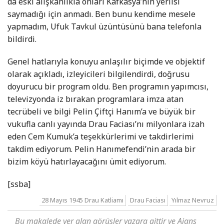
da eski alışkanlıkla onları Kafkasya’nın yerlisi
saymadığı için anmadı. Ben bunu kendime mesele
yapmadım, Ufuk Tavkul üzüntüsünü bana telefonla
bildirdi.
Genel hatlarıyla konuyu anlaşılır biçimde ve objektif
olarak açıkladı, izleyicileri bilgilendirdi, doğrusu
doyurucu bir program oldu. Ben programın yapımcısı,
televizyonda iz bırakan programlara imza atan
tecrübeli ve bilgi Pelin Çiftçi Hanım’a ve büyük bir
vukufla canlı yayında Drau Faciası’nı milyonlara izah
eden Cem Kumuk’a teşekkürlerimi ve takdirlerimi
takdim ediyorum. Pelin Hanımefendi’nin arada bir
bizim köyü hatırlayacağını ümit ediyorum.
[ssba]
28 Mayıs 1945 Drau Katliamı
Drau Faciası
Yılmaz Nevruz
Bu makalede yer alan görüşler yazara aittir ve Ajans