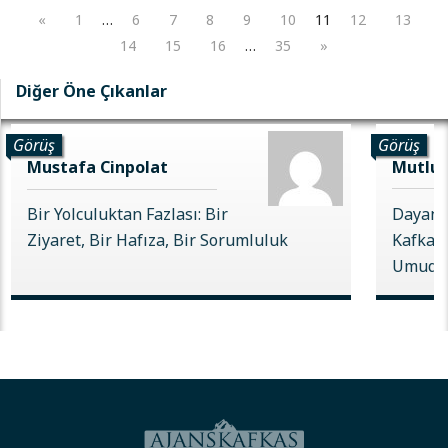
«
1
…
6
7
8
9
10
11
12
13
14
15
16
…
35
»
Diğer Öne Çıkanlar
Görüş
Görüş
Mustafa Cinpolat
Mutlu 
Bir Yolculuktan Fazlası: Bir
Dayanı
Ziyaret, Bir Hafıza, Bir Sorumluluk
Kafkas 
Umudu