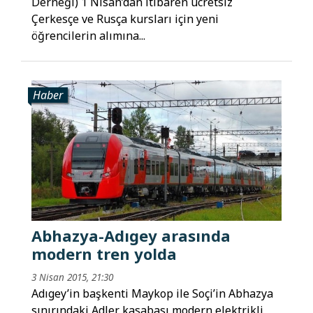
Derneği) 1 Nisan’dan itibaren ücretsiz
Çerkesçe ve Rusça kursları için yeni
öğrencilerin alımına...
Haber
Abhazya-Adıgey arasında
modern tren yolda
3 Nisan 2015, 21:30
Adıgey’in başkenti Maykop ile Soçi’in Abhazya
sınırındaki Adler kasabası modern elektrikli