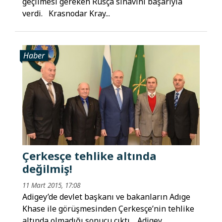
geçilmesi gereken Rusça sınavını başarıyla
verdi. Krasnodar Kray...
Haber
Çerkesçe tehlike altında
değilmiş!
11 Mart 2015, 17:08
Adigey’de devlet başkanı ve bakanların Adıge
Khase ile görüşmesinden Çerkesçe’nin tehlike
altında olmadığı sonucu çıktı. Adigey...