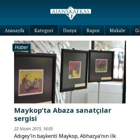
Anasayfa
Kategori
Dosya
Rapor
Makale
G
Haber
Maykop’ta Abaza sanatçılar
sergisi
22 Nisan 2015, 16:05
Adıgey’in başkenti Maykop, Abhazya’nın ilk