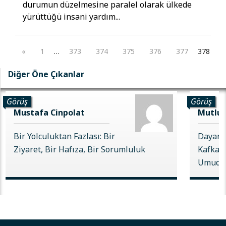
durumun düzelmesine paralel olarak ülkede
yürüttüğü insani yardım...
«
1
…
373
374
375
376
377
378
Diğer Öne Çıkanlar
Görüş
Görüş
Mustafa Cinpolat
Mutlu 
Bir Yolculuktan Fazlası: Bir
Dayanı
Ziyaret, Bir Hafıza, Bir Sorumluluk
Kafkas 
Umudu