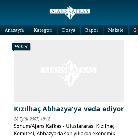
Anasayfa
Kategori
Dosya
Rapor
Makale
G
Haber
Kızılhaç Abhazya’ya veda ediyor
28 Eylül 2007, 18:12
Sohum/Ajans Kafkas - Uluslararası Kızılhaç
Komitesi, Abhazya'da son yıllarda ekonomik