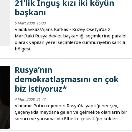
21’lik İnguş kızı iki köyün
başkanı
5 Mart 2008, 15:00
Vladikavkaz/Ajans Kafkas - Kuzey Osetya’da 2
Mart’taki Rusya devlet başkanlığı seçimlerine paralel
olarak yapılan yerel seçimlerde cumhuriyetin sancılı
bölgesi...
Rusya’nın
demokratlaşmasını en çok
biz istiyoruz*
4 Mart 2008, 21:47
Vladimir Putin rejiminin Rusya'da yaptığı her şey,
Çeçenya'da meydana gelen ve gelmekte olanların bir
sonucu ve yansımasıdır.Elbette çekistliğin kökleri...