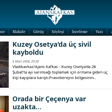
por
Makale
Görüş
Söyleşi
İnceleme
Yazı
Köşe
Kuzey Osetya’da üç sivil
Yazıları
kayboldu
Blog
Yazıları
6 Mart 2008, 20:38
Vladikavkaz/Ajans Kafkas - Kuzey Osetya’da 28
Şubat’ta ayı sarımsağı toplamak için ormana giden üç
kişi kayıplara karıştı.Pravoberejnıi bölgesinin...
Orada bir Çeçenya var
uzakta…