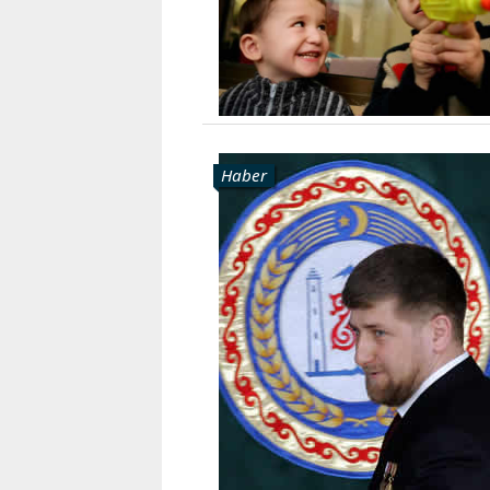
Karaçay-
Çerkes
Krasnodar
Kray
Kuzey
Osetya
Haber
Stavropol
Kray