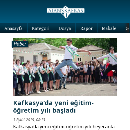
Anasayfa
Kategori
Dosya
Rapor
Makale
G
Haber
Kafkasya’da yeni eğitim-
öğretim yılı başladı
3 Eylül 2019, 08:13
Kafkasya’da yeni eğitim-öğretim yılı heyecanla