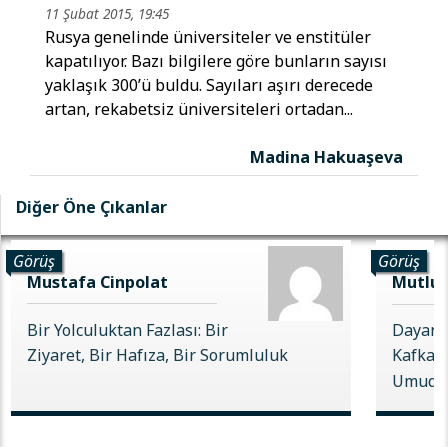
11 Şubat 2015, 19:45
Rusya genelinde üniversiteler ve enstitüler
kapatılıyor. Bazı bilgilere göre bunların sayısı
yaklaşık 300’ü buldu. Sayıları aşırı derecede
artan, rekabetsiz üniversiteleri ortadan...
Madina Hakuaşeva
Diğer Öne Çıkanlar
Görüş
Görüş
Mustafa Cinpolat
Mutlu 
Bir Yolculuktan Fazlası: Bir
Dayanı
Ziyaret, Bir Hafıza, Bir Sorumluluk
Kafkas 
Umudu