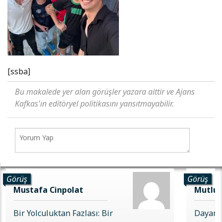
[ssba]
Bu makalede yer alan görüşler yazara aittir ve Ajans
Kafkas'ın editöryel politikasını yansıtmayabilir.
Görüş
Görüş
Mustafa Cinpolat
Mutlu 
Bir Yolculuktan Fazlası: Bir
Dayanı