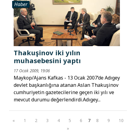
Haber
Thakuşinov iki yılın
muhasebesini yaptı
17 Ocak 2009, 19:06
Maykop/Ajans Kafkas - 13 Ocak 2007’de Adıgey
devlet başkanlığına atanan Aslan Thakuşinov
cumhuriyetin gazetecilerine geçen iki yılı ve
mevcut durumu değerlendirdi.Adıgey...
«
1
2
3
4
5
6
7
8
9
10
»