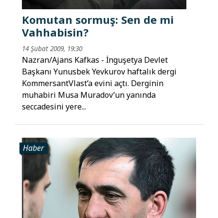
Komutan sormuş: Sen de mi
Vahhabisin?
14 Şubat 2009, 19:30
Nazran/Ajans Kafkas - İnguşetya Devlet
Başkanı Yunusbek Yevkurov haftalık dergi
KommersantVlast’a evini açtı. Derginin
muhabiri Musa Muradov’un yanında
seccadesini yere...
Haber