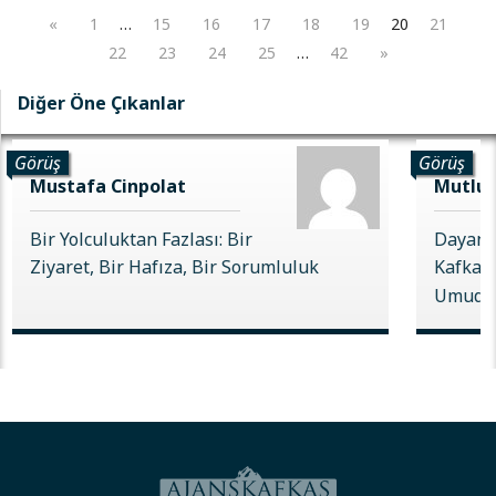
«
1
…
15
16
17
18
19
20
21
22
23
24
25
…
42
»
Diğer Öne Çıkanlar
Görüş
Görüş
Mustafa Cinpolat
Mutlu 
Bir Yolculuktan Fazlası: Bir
Dayanı
Ziyaret, Bir Hafıza, Bir Sorumluluk
Kafkas 
Umudu