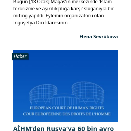
Bugün [18 Ocak] Magas’ın merkezinde ‘İslam
terörizme ve aşırılıkçılığa karşı’ sloganıyla bir
miting yapıldı. Eylemin organizatörü olan
İnguşetya Din İdaresinin...
Elena Sevrükova
Haber
AİHM’den Rusya’ya 60 bin avro