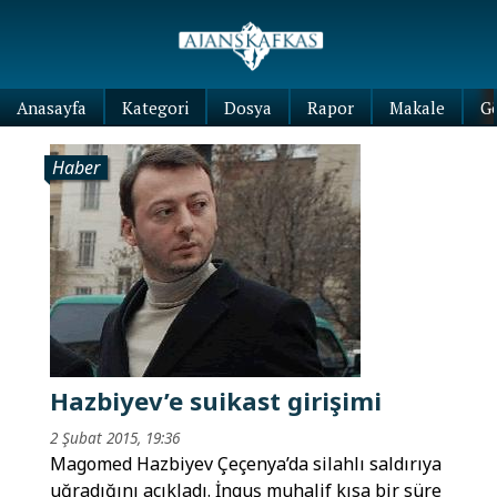
Anasayfa
Kategori
Dosya
Rapor
Makale
G
Haber
Hazbiyev’e suikast girişimi
2 Şubat 2015, 19:36
Magomed Hazbiyev Çeçenya’da silahlı saldırıya
uğradığını açıkladı. İnguş muhalif kısa bir süre