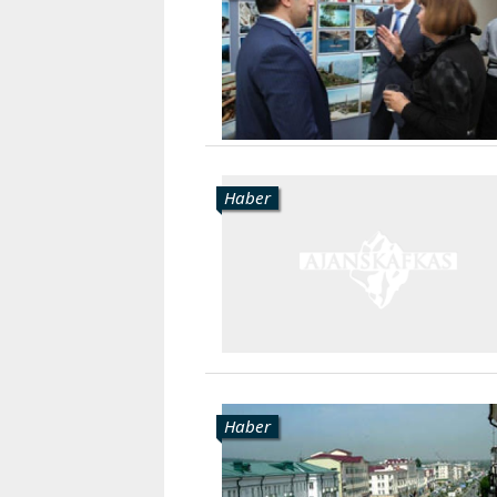
Karaçay-
Çerkes
Krasnodar
Kray
Kuzey
Osetya
Stavropol
Haber
Kray
Haber