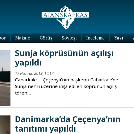
por
Makale
Görüş
Söyleşi
İnceleme
Yazı
Köşe
Sunja köprüsünün açılışı
Yazıları
yapıldı
Blog
Yazıları
17 Haziran 2013, 14:17
Caharkale – Çeçenya’nın başkenti Caharkale’de
Sunja nehri üzerine inşa edilen köprünün açılış
töreni...
Danimarka’da Çeçenya’nın
tanıtımı yapıldı